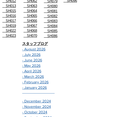
SH094
SH011
SH061
SH078-2
SH096
SH012
SH062
SH079
SH013
SH063
SH080
SH015
SH064
SH081
SH016
SH065
SH082
SH017
SH066
SH083
SH019
SH067
SH084
SH022
SH068
SH085
SH023
SH070
SH086
スタッフブログ
- August 2026
- July 2026
- June 2026
- May 2026
- April 2026
- March 2026
- February 2026
- January 2026
-------------------------------
- December 2024
- November 2024