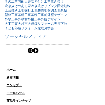
レッドシダー
上棟
上棟準備
内装工事
内装建具
冬の工事
勾配天井
吹き付け工事
吹き抜け
吹き抜けのある家
吹き抜けリビング
回遊動線
土台敷き
土地探し
土地整備
地盤調査
地鎮祭
型枠工事
基礎工事
基礎工事前
外壁デザイン
外壁工事
外壁材
外構工事
外観デザイン
大工工事
大村市
大規模リフォーム
天井下地
子ども部屋リフォーム
完成見学会
ソーシャルメディア
ホーム
新着情報
コンセプト
​​モデルハウス