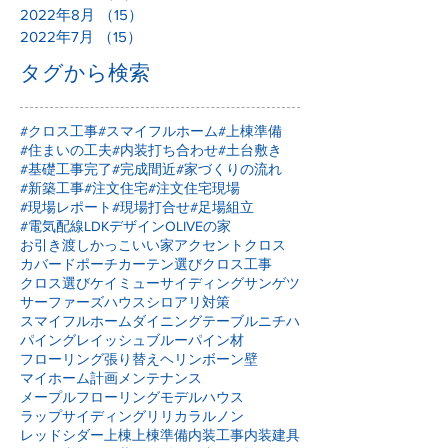
2022年10月
（10）
10件の記事
2022年9月
（11）
11件の記事
2022年8月
（15）
15件の記事
2022年7月
（15）
15件の記事
タグから検索
#クロス工事
#スマイフルホーム
#上棟準備
#住まいの工夫
#内装打ち合わせ
#土台敷き
#基礎工事完了
#完成間近
#家づくりの流れ
#新築工事
#注文住宅
#注文住宅現場
#現場レポート
#現場打合せ
#足場組立
#電気配線
LDKデザイン
OLIVEの家
お引き渡し
かっこいい家
アクセントクロス
カバードポーチ
カーテン選び
クロス工事
クロス選び
ケイミュー
サイディング
サンゲツ
サーファーズハウス
シロアリ対策
スマイフルホーム
ダイニングテーブル
ニチハ
パイングレイッシュブルー
パイン材
フローリング張り替え
ヘリンボーン壁
マイホーム計画
メンテナンス
メープルフローリング
モデルハウス
ラップサイディング
リリカラ
ルノン