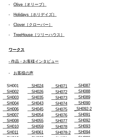
商品ラインナップ
-
Olive［オリーブ］
-
Holidays［ホリデイズ］
- ​
Clover［クローバー］
-
TreeHouse［ツリーハウス］
ワークス
- 作品・お客様インタビュー
-
お客様の声
SH087
SH001
SH024
SH071
SH088
SH002
SH026
SH072
SH089
SH003
SH035
SH073
SH090
SH004
SH043
SH074
_SH092-2
SH006
SH045
SH075
SH091
SH007
SH054
SH076
SH092
SH008
SH055
SH077
SH093
SH010
SH059
SH078