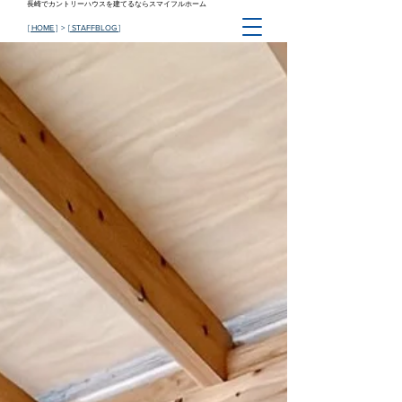
長崎でカントリーハウスを建てるならスマイフルホーム
[ HOME ]
> [
STAFFBLOG
]