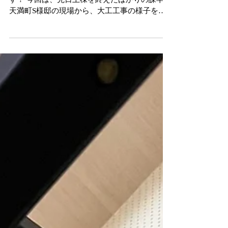
こんにちは(^_^)v スマイフルホームの芳山で
す！ 今回は、先日上棟を終えたばかりの諫早市
天満町S様邸の現場から、大工工事の様子をお
届けします！ 上棟後は、柱や梁がしっかり組ま
れて家の全体像が一気に見えてくるので、現場
に足を運ぶたびに毎回わくわくします(*^_^*)...