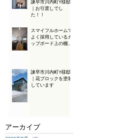
諫早市川内町Y様邸
｜お引渡しでし
た！！
スマイフルホームで
よく採用しているカ
ップボード上の棚を
ご紹介！
諫早市川内町Y様邸
｜花ブロックを塗装
しています
アーカイブ