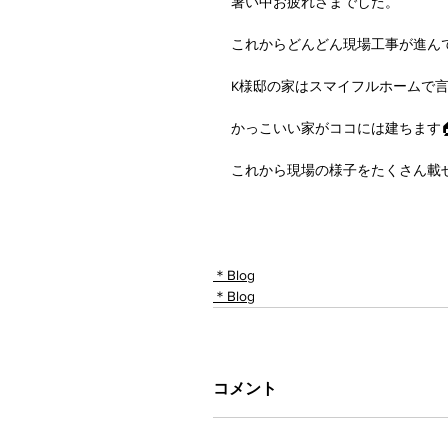
暑い中お疲れさまでした。
これからどんどん現場工事が進ん
K様邸の家はスマイフルホームで言
かっこいい家がココには建ちます
これから現場の様子をたくさん載せて
＊Blog
＊Blog
コメント