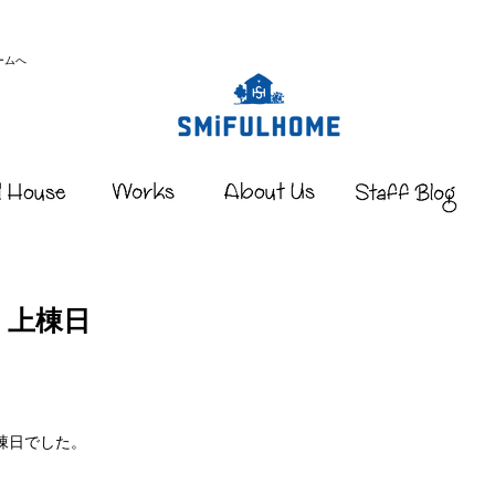
ームへ
｜上棟日
上棟日でした。