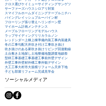
クロス選び
ケイミュー
サイディング
サンゲツ
サーファーズハウス
シロアリ対策
スマイフルホーム
ダイニングテーブル
ニチハ
パイングレイッシュブルー
パイン材
フローリング張り替え
ヘリンボーン壁
マイホーム計画
メンテナンス
メープルフローリング
モデルハウス
ラップサイディング
リリカラ
ルノン
レッドシダー
上棟
上棟準備
内装工事
内装建具
冬の工事
勾配天井
吹き付け工事
吹き抜け
吹き抜けのある家
吹き抜けリビング
回遊動線
土台敷き
土地探し
土地整備
地盤調査
地鎮祭
型枠工事
基礎工事
基礎工事前
外壁デザイン
外壁工事
外壁材
外構工事
外観デザイン
大工工事
大村市
大規模リフォーム
天井下地
子ども部屋リフォーム
完成見学会
ソーシャルメディア