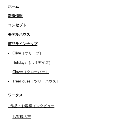
ホーム
新着情報
コンセプト
​​モデルハウス
商品ラインナップ
-
Olive［オリーブ］
-
Holidays［ホリデイズ］
- ​
Clover［クローバー］
-
TreeHouse［ツリーハウス］
ワークス
- 作品・お客様インタビュー
-
お客様の声