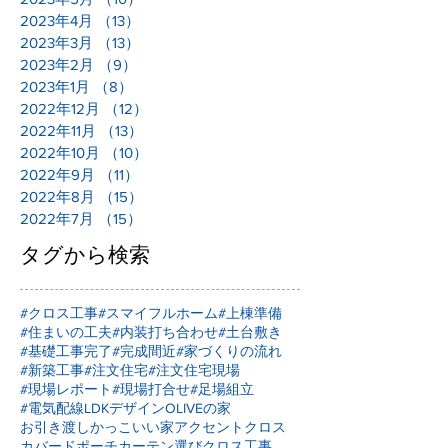
2023年4月
（13）
13件の記事
2023年3月
（13）
13件の記事
2023年2月
（9）
9件の記事
2023年1月
（8）
8件の記事
2022年12月
（12）
12件の記事
2022年11月
（13）
13件の記事
2022年10月
（10）
10件の記事
2022年9月
（11）
11件の記事
2022年8月
（15）
15件の記事
2022年7月
（15）
15件の記事
タグから検索
#クロス工事
#スマイフルホーム
#上棟準備
#住まいの工夫
#内装打ち合わせ
#土台敷き
#基礎工事完了
#完成間近
#家づくりの流れ
#新築工事
#注文住宅
#注文住宅現場
#現場レポート
#現場打合せ
#足場組立
#電気配線
LDKデザイン
OLIVEの家
お引き渡し
かっこいい家
アクセントクロス
カバードポーチ
カーテン選び
クロス工事