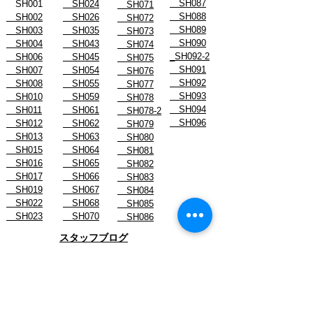
SH087
SH001
SH024
SH071
SH088
SH002
SH026
SH072
SH089
SH003
SH035
SH073
SH090
SH004
SH043
SH074
_SH092-2
SH006
SH045
SH075
SH091
SH007
SH054
SH076
SH092
SH008
SH055
SH077
SH093
SH010
SH059
SH078
SH094
SH011
SH061
SH078-2
SH096
SH012
SH062
SH079
SH013
SH063
SH080
SH015
SH064
SH081
SH016
SH065
SH082
SH017
SH066
SH083
SH019
SH067
SH084
SH022
SH068
SH085
SH023
SH070
SH086
スタッフブログ
- August 2026
- July 2026
- June 2026
- May 2026
- April 2026