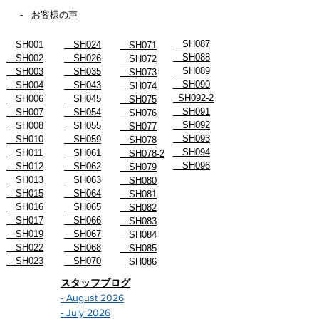
-
お客様の声
SH087
SH001
SH024
SH071
SH088
SH002
SH026
SH072
SH089
SH003
SH035
SH073
SH090
SH004
SH043
SH074
_SH092-2
SH006
SH045
SH075
SH091
SH007
SH054
SH076
SH092
SH008
SH055
SH077
SH093
SH010
SH059
SH078
SH094
SH011
SH061
SH078-2
SH096
SH012
SH062
SH079
SH013
SH063
SH080
SH015
SH064
SH081
SH016
SH065
SH082
SH017
SH066
SH083
SH019
SH067
SH084
SH022
SH068
SH085
SH023
SH070
SH086
スタッフブログ
- August 2026
- July 2026