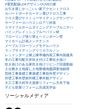
#電気配線
LDKデザイン
OLIVEの家
お引き渡し
かっこいい家
アクセントクロス
カバードポーチ
カーテン選び
クロス工事
クロス選び
ケイミュー
サイディング
サンゲツ
サーファーズハウス
シロアリ対策
スマイフルホーム
ダイニングテーブル
ニチハ
パイングレイッシュブルー
パイン材
フローリング張り替え
ヘリンボーン壁
マイホーム計画
メンテナンス
メープルフローリング
モデルハウス
ラップサイディング
リリカラ
ルノン
レッドシダー
上棟
上棟準備
内装工事
内装建具
冬の工事
勾配天井
吹き付け工事
吹き抜け
吹き抜けのある家
吹き抜けリビング
回遊動線
土台敷き
土地探し
土地整備
地盤調査
地鎮祭
型枠工事
基礎工事
基礎工事前
外壁デザイン
外壁工事
外壁材
外構工事
外観デザイン
大工工事
大村市
大規模リフォーム
天井下地
子ども部屋リフォーム
完成見学会
ソーシャルメディア