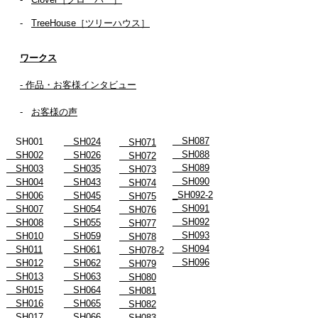
-
TreeHouse［ツリーハウス］
ワークス
- 作品・お客様インタビュー
-
お客様の声
SH087
SH001
SH024
SH071
SH088
SH002
SH026
SH072
SH089
SH003
SH035
SH073
SH090
SH004
SH043
SH074
_SH092-2
SH006
SH045
SH075
SH091
SH007
SH054
SH076
SH092
SH008
SH055
SH077
SH093
SH010
SH059
SH078
SH094
SH011
SH061
SH078-2
SH096
SH012
SH062
SH079
SH013
SH063
SH080
SH015
SH064
SH081
SH016
SH065
SH082
SH017
SH066
SH083