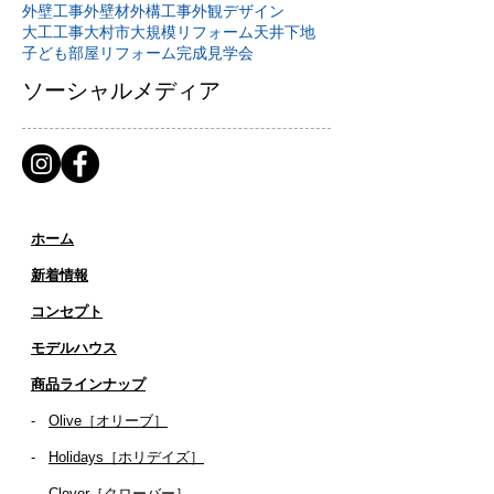
外壁工事
外壁材
外構工事
外観デザイン
大工工事
大村市
大規模リフォーム
天井下地
子ども部屋リフォーム
完成見学会
ソーシャルメディア
ホーム
新着情報
コンセプト
​​モデルハウス
商品ラインナップ
-
Olive［オリーブ］
-
Holidays［ホリデイズ］
- ​
Clover［クローバー］