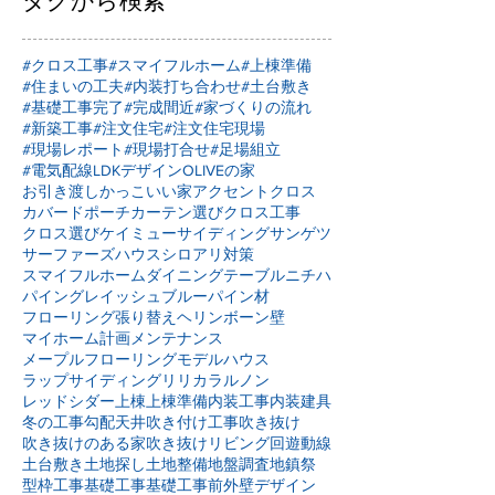
タグから検索
#クロス工事
#スマイフルホーム
#上棟準備
#住まいの工夫
#内装打ち合わせ
#土台敷き
#基礎工事完了
#完成間近
#家づくりの流れ
#新築工事
#注文住宅
#注文住宅現場
#現場レポート
#現場打合せ
#足場組立
#電気配線
LDKデザイン
OLIVEの家
お引き渡し
かっこいい家
アクセントクロス
カバードポーチ
カーテン選び
クロス工事
クロス選び
ケイミュー
サイディング
サンゲツ
サーファーズハウス
シロアリ対策
スマイフルホーム
ダイニングテーブル
ニチハ
パイングレイッシュブルー
パイン材
フローリング張り替え
ヘリンボーン壁
マイホーム計画
メンテナンス
メープルフローリング
モデルハウス
ラップサイディング
リリカラ
ルノン
レッドシダー
上棟
上棟準備
内装工事
内装建具
冬の工事
勾配天井
吹き付け工事
吹き抜け
吹き抜けのある家
吹き抜けリビング
回遊動線
土台敷き
土地探し
土地整備
地盤調査
地鎮祭
型枠工事
基礎工事
基礎工事前
外壁デザイン