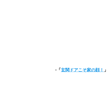
◦「
玄関ドアこそ家の顔！