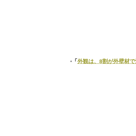
◦「
外観は、8割が外壁材で