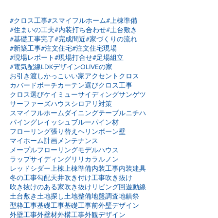
#クロス工事
#スマイフルホーム
#上棟準備
#住まいの工夫
#内装打ち合わせ
#土台敷き
#基礎工事完了
#完成間近
#家づくりの流れ
#新築工事
#注文住宅
#注文住宅現場
#現場レポート
#現場打合せ
#足場組立
#電気配線
LDKデザイン
OLIVEの家
お引き渡し
かっこいい家
アクセントクロス
カバードポーチ
カーテン選び
クロス工事
クロス選び
ケイミュー
サイディング
サンゲツ
サーファーズハウス
シロアリ対策
スマイフルホーム
ダイニングテーブル
ニチハ
パイングレイッシュブルー
パイン材
フローリング張り替え
ヘリンボーン壁
マイホーム計画
メンテナンス
メープルフローリング
モデルハウス
ラップサイディング
リリカラ
ルノン
レッドシダー
上棟
上棟準備
内装工事
内装建具
冬の工事
勾配天井
吹き付け工事
吹き抜け
吹き抜けのある家
吹き抜けリビング
回遊動線
土台敷き
土地探し
土地整備
地盤調査
地鎮祭
型枠工事
基礎工事
基礎工事前
外壁デザイン
外壁工事
外壁材
外構工事
外観デザイン