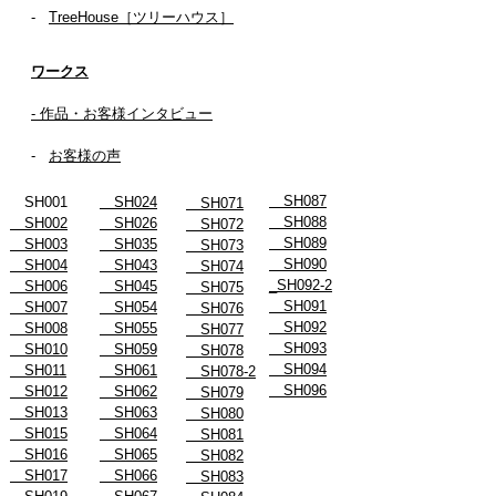
-
TreeHouse［ツリーハウス］
ワークス
- 作品・お客様インタビュー
-
お客様の声
SH087
SH001
SH024
SH071
SH088
SH002
SH026
SH072
SH089
SH003
SH035
SH073
SH090
SH004
SH043
SH074
_SH092-2
SH006
SH045
SH075
SH091
SH007
SH054
SH076
SH092
SH008
SH055
SH077
SH093
SH010
SH059
SH078
SH094
SH011
SH061
SH078-2
SH096
SH012
SH062
SH079
SH013
SH063
SH080
SH015
SH064
SH081
SH016
SH065
SH082
SH017
SH066
SH083