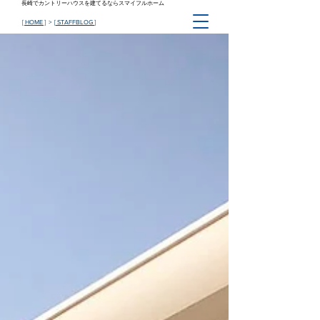
長崎でカントリーハウスを建てるならスマイフルホーム
[ HOME ]
> [
STAFFBLOG
]