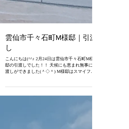
雲仙市千々石町M様邸｜引渡
し
こんにちは(^^♪ 2月24日は雲仙市千々石町M様
邸の引渡しでした！！ 天候にも恵まれ無事に引
渡しができました(＾◇＾) M様邸はスマイフル
ホームで言う「CLOVER」の家です。 サーファ
ーズスタイルで作り上げました！！...