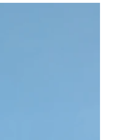
の家の引渡しでした(＾◇＾) 天候にも恵まれ無
事に引渡すことができて良かったです。 U様邸
はスマイフルホームで言う「CLOVER」の家で
す🏠 サーファーズスタイルで作り上げまし
た。...