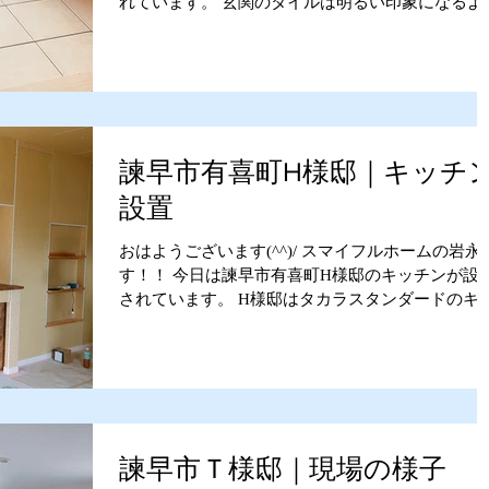
れています。 玄関のタイルは明るい印象になるよ
にベージュ系のタイル、 土間収納は汚れが目立ち
くいグレー系のタイルにしています。...
諫早市有喜町H様邸｜キッチ
設置
おはようございます(^^)/ スマイフルホームの岩永
す！！ 今日は諫早市有喜町H様邸のキッチンが設
されています。 H様邸はタカラスタンダードのキ
チンを選ばれています(＾◇＾) キッチンもお客様
タカラスタンダードのショールームに行ってもら
実際に物を見ながら選んで貰っ...
諫早市Ｔ様邸｜現場の様子