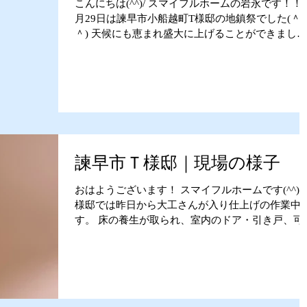
こんにちは(^^)/ スマイフルホームの岩永です！！ 
月29日は諫早市小船越町T様邸の地鎮祭でした(＾
＾) 天候にも恵まれ盛大に上げることができまし
た。 お忙しい中、業者の皆さんにも地鎮祭に参加
て頂きました。 現場工事が始まる前にお施主様に
者さんの紹介を行っています...
諫早市Ｔ様邸｜現場の様子
おはようございます！ スマイフルホームです(^^)/ 
様邸では昨日から大工さんが入り仕上げの作業中
す。 床の養生が取られ、室内のドア・引き戸、可
の棚などが取り付けられています！ 子供室のドア
クリエアイボリー色にホワイトの取っ手を選ばれ
した。...