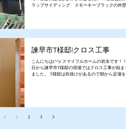
ラップサイディング スモーキーブラックの外壁
サッシもブラックにし、軒天はオリーブ色に塗装
たパイン材を使用。 カッコよく仕上がりになりま
た！(*^▽^*)...
諫早市T様邸|クロス工事
こんにちは(^^)/ スマイフルホームの岩永です！！ 
日から諫早市T様邸の現場ではクロス工事が始まり
ました。 T様邸は吹抜けがあるので朝から足場を
けに行きました。 今回吹抜けが広いので大変でし
💦 クロス屋さんは今日からパテ工事をされている
で明日からクロスを貼ってい...
1
2
3