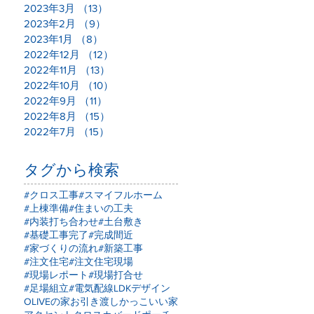
う
2023年3月
（13）
13件の記事
に
2023年2月
（9）
9件の記事
2023年1月
（8）
8件の記事
2022年12月
（12）
12件の記事
2022年11月
（13）
13件の記事
2022年10月
（10）
10件の記事
2022年9月
（11）
11件の記事
ン
2022年8月
（15）
15件の記事
2022年7月
（15）
15件の記事
で
タグから検索
置
ッ
#クロス工事
#スマイフルホーム
に
#上棟準備
#住まいの工夫
#内装打ち合わせ
#土台敷き
い
#基礎工事完了
#完成間近
#家づくりの流れ
#新築工事
#注文住宅
#注文住宅現場
#現場レポート
#現場打合せ
#足場組立
#電気配線
LDKデザイン
OLIVEの家
お引き渡し
かっこいい家