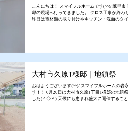
こんにちは！ スマイフルホームです(^^)/ 諫早市Ｔ
邸の現場へ行ってきました。 クロス工事が終わり
昨日は電材類の取り付けやキッチン・洗面のタイ
がはられていました。 吹き抜けのシーリングファ
も取り付けられ、足場を解体(^^)...
大村市久原T様邸｜地鎮祭
おはようございます(^^)/ スマイフルホームの岩永
す！！ 6月20日は大村市久原1丁目T様邸の地鎮祭
した(＾◇＾) 天候にも恵まれ盛大に開催すること
できました。 スマイフルホームで行う地鎮祭は最
に施主様に業者さんの紹介を行っています。...