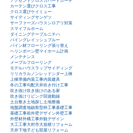
アクセントクロス
カバードポーチ
カーテン選び
クロス工事
様
クロス選び
ケイミュー
、
サイディング
サンゲツ
ル
サーファーズハウス
シロアリ対策
ン
スマイフルホーム
ダイニングテーブル
ニチハ
パイングレイッシュブルー
パイン材
フローリング張り替え
ヘリンボーン壁
マイホーム計画
メンテナンス
メープルフローリング
モデルハウス
ラップサイディング
リリカラ
ルノン
レッドシダー
上棟
上棟準備
内装工事
内装建具
冬の工事
勾配天井
吹き付け工事
で
吹き抜け
吹き抜けのある家
で
吹き抜けリビング
回遊動線
が
土台敷き
土地探し
土地整備
後
地盤調査
地鎮祭
型枠工事
基礎工事
基礎工事前
外壁デザイン
外壁工事
外壁材
外構工事
外観デザイン
大工工事
大村市
大規模リフォーム
天井下地
子ども部屋リフォーム