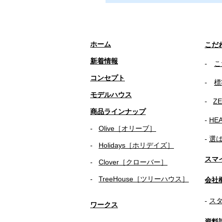
ホーム
こだ
新着情報
-
こ
コンセプト
-
標
​​モデルハウス
- ​
Z
商品ラインナップ
-
HE
-
Olive［オリーブ］
-
​
選
-
Holidays［ホリデイズ］
スマ
- ​
Clover［クローバー］
-
TreeHouse［ツリーハウス］
会社
-
ス
ワークス
資料