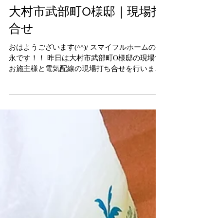
大村市武部町O様邸｜現場打
合せ
おはようございます(^^)/ スマイフルホームの岩
永です！！ 昨日は大村市武部町O様邸の現場で
お施主様と電気配線の現場打ち合せを行いまし
た。 大工さんと電気屋さんにも参加してもらい
一緒に確認しました(＾◇＾) 図面だけだとイメ
ージができないので現場を見ながらスイッチの
場所や...