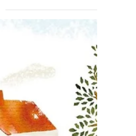
こんにちは(^^)/ スマイフルホームの岩永で
す！！ 昨日は大村市水田町K様邸の家の引渡し
でした。 天候が心配でしたが引渡しの最中は雨
も降らず盛大に上げることができました！！ K
様邸の家はスマイフルホームで言う
「CLOVER」の家です🏠...