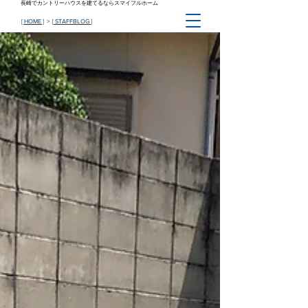
長崎でカントリーハウスを建てるならスマイフルホーム
[ HOME ]
> [
STAFFBLOG
]