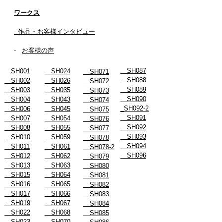
ワークス
- 作品・お客様インタビュー
-
お客様の声
SH087
SH001
SH024
SH071
SH088
SH002
SH026
SH072
SH089
SH003
SH035
SH073
SH090
SH004
SH043
SH074
_SH092-2
SH006
SH045
SH075
SH091
SH007
SH054
SH076
SH092
SH008
SH055
SH077
SH093
SH010
SH059
SH078
SH094
SH011
SH061
SH078-2
SH096
SH012
SH062
SH079
SH013
SH063
SH080
SH015
SH064
SH081
SH016
SH065
SH082
SH017
SH066
SH083
SH019
SH067
SH084
SH022
SH068
SH085
SH023
SH070