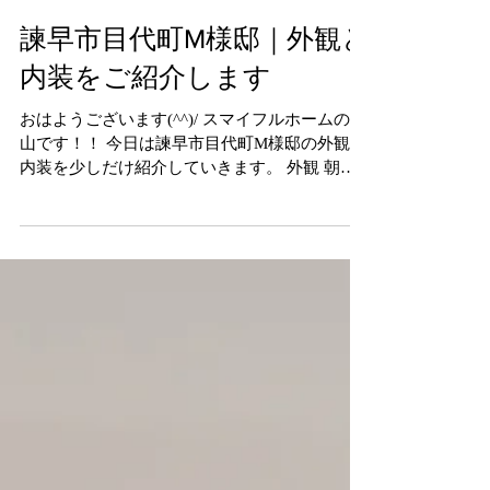
諫早市目代町M様邸｜外観と
内装をご紹介します
おはようございます(^^)/ スマイフルホームの立
山です！！ 今日は諫早市目代町M様邸の外観と
内装を少しだけ紹介していきます。 外観 朝の
外観 夜の外観 内装 ・ シューズクローク シュー
ズクロークの入口はアーチの入口や三角の入口
にする方が多いですが今回は入口をオープンに
しました。 シューズクロークの壁はOSB合板を
張っています。 アクセントになってかっこいい
ですね♪ 棚のレイアウトもお客様に決めてもら
っています(^^)/ ・ LDK 今回、リビングの天井
が斜めになっています。 ダイニングテーブルは
スマイフルホームからのプレゼントです🎁 シン
プルで落ち着いた空間になっています。 キッチ
ンはタカラスタンダード！！ タカラのショール
ームで1つ1つ仕様を決めてもらいます。 ・ 子