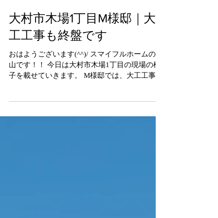
大村市木場1丁目M様邸｜大
工工事も終盤です
おはようございます(^^)/ スマイフルホームの立
山です！！ 今日は大村市木場1丁目の現場の様
子を載せていきます。 M様邸では、大工工事が
着々と進んでいます。 お家の形がどんどん出来
上がっていく様子を見ると、完成が待ち遠しく
なりますね😊 今回は、子供室の工事の様子をご
紹介します。 1つ目の子供室は、広めのクロー
ゼットを設けています。 収納スペースをしっか
り確保しているので、洋服などたくさん収納で
きますね♪ クローゼットの入口はアーチ型に仕
上げます。 可愛く仕上がるので楽しみですね♪
そしてもう1つの子供室は、角丸のアーチ垂れ