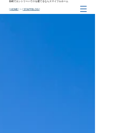
長崎でカントリーハウスを建てるならスマイフルホーム
[ HOME ]
> [
STAFFBLOG
]