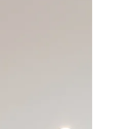
供室 ドアを開けるとアクセントクロスが見えま
す。 青と黄色のアクセントクロス可愛らしいで
すね♪ 最近はクローゼットに扉を付けないお客
様が増えてきています(^^♪ 扉がないだけでスッ
キリしますね。 ・ ファミリークロークとウォ
ークインクローゼット ファミリークロークとウ
ォークイ