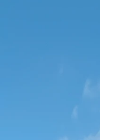
壁に仕上げています 。 その横には造作のデス
クを設け、デスクの上には可動棚を2段取り付
ける予定です。 お子様が勉強をしたり、好きな
本や小物を並べたりと、使い方の幅が広がりそ
うですね♪ 大工工事もあと少しで完了となりま
す 。 そして昨日は電気屋さんが現場工事に入
り、開口までの工事が完了しました💡 現場工事
もどんどん進んでいるのでまた現場の様子を載
せていきます(^^)/