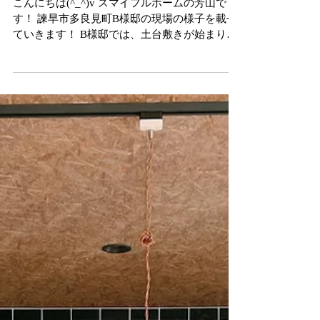
諫早市多良見町B様邸｜土台
敷きが始まりました！
こんにちは(^_^)v スマイフルホームの芳山で
す！ 諫早市多良見町B様邸の現場の様子を載せ
ていきます！ B様邸では、土台敷きが始まりま
した！ ここ1週間は、天気の安定しない日が続
きましたが、基礎工事もなんとか仕上げてもら
いました。...