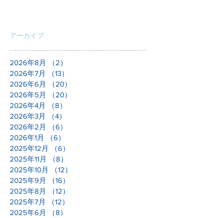
大村市上諏訪町N様邸｜外構
工事進行中～
こんにちは(^_^)v スマイフルホームの芳山で
す！ 大村市上諏訪町N様邸の現場の様子を載せ
ていきます！ N様邸では、外構工事が進んでい
ます。 N様邸は擁壁の上に家が建っているた
め、落下防止用のフェンスが取り付けられまし
た。...
アーカイブ
2026年8月
（2）
2件の記事
2026年7月
（13）
13件の記事
2026年6月
（20）
20件の記事
2026年5月
（20）
20件の記事