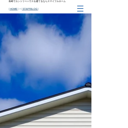
長崎でカントリーハウスを建てるならスマイフルホーム
[ HOME ]
> [
STAFFBLOG
]