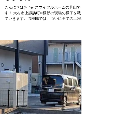
大村市上諏訪町N様邸｜完成
しました！
こんにちは(^_^)v スマイフルホームの芳山で
す！ 大村市上諏訪町N様邸の現場の様子を載せ
ていきます。 N様邸では、ついに全ての工程が
完了し、後は無事に引き渡しを迎えるだけとな
りました！ 今回は完成したN様邸のこだわりポ
イントを少し紹介していきます！...