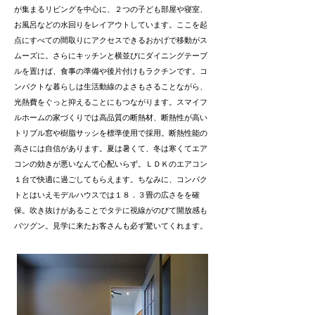
が集まるリビングを中心に、２つの子ども部屋や寝室、
お風呂などの水回りをレイアウトしています。ここを起
点にすべての間取りにアクセスできるおかげで移動がス
ムーズに。さらにキッチンと横並びにダイニングテーブ
ルを置けば、食事の準備や後片付けもラクチンです。コ
ンパクトな暮らしは生活動線のよさもさることながら、
光熱費をぐっと抑えることにもつながります。スマイフ
ルホームの家づくりでは高品質の断熱材、断熱性が高い
トリプル窓や樹脂サッシを標準使用で採用。断熱性能の
高さには自信があります。夏は暑くて、冬は寒くてエア
コンの効きが悪いなんて心配いらず。ＬＤＫのエアコン
１台で快適に過ごしてもらえます。ちなみに、コンパク
トとはいえモデルハウスでは１８．３畳の広さをを確
保。吹き抜けがあることでタテに視線がのびて開放感も
バツグン。見学に来たお客さんも必ず驚いてくれます。