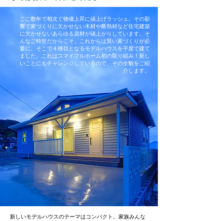
ここ数年で相次ぐ物価上昇に値上げラッシュ。その影
響で家づくりに欠かせない木材や断熱材など住宅建築
に欠かせないあらゆる資材が値上がりしています。そ
んなご時世だからこそ、これからは賢い家づくりが必
要に。そこで４棟目となるモデルハウスを平屋で建て
ました。これはスマイフルホーム初の取り組み！新し
いことにもチャレンジしているので、その全貌をご紹
介します。
新しいモデルハウスのテーマはコンパクト。家族みんな