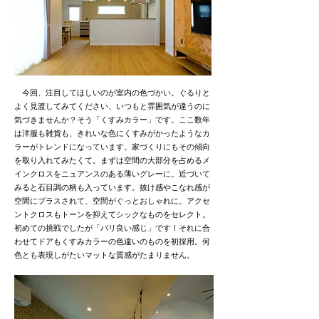
今回、注目してほしいのが室内の色づかい。ぐるりと
よく見渡してみてください、いつもと雰囲気が違うのに
気づきませんか？そう「くすみカラー」です。ここ数年
は洋服も雑貨も、きれいな色にくすみがかったようなカ
ラーがトレンドになっています。家づくりにもその傾向
を取り入れてみたくて。まずは空間の大部分を占めるメ
インクロスをニュアンスのある薄いグレーに。近づいて
みると石目調の柄も入っています。抜け感やこなれ感が
空間にプラスされて、空間がぐっとおしゃれに。アクセ
ントクロスもトーンを抑えてシックなものをセレクト。
初めての挑戦でしたが「バリ良い感じ」です！それに合
わせてドアもくすみカラーの色違いのものを初採用。何
色とも表現しがたいマットな質感がたまりません。