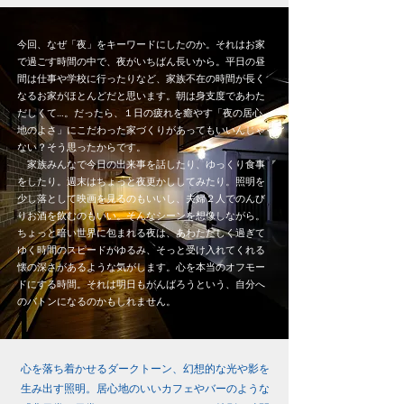
今回、なぜ「夜」をキーワードにしたのか。それはお家
で過ごす時間の中で、夜がいちばん長いから。平日の昼
間は仕事や学校に行ったりなど、家族不在の時間が長く
なるお家がほとんどだと思います。朝は身支度であわた
だしくて…。だったら、１日の疲れを癒やす「夜の居心
地のよさ」にこだわった家づくりがあってもいいんじゃ
ない？そう思ったからです。
家族みんなで今日の出来事を話したり、ゆっくり食事
をしたり。週末はちょっと夜更かししてみたり。照明を
少し落として映画を見るのもいいし、夫婦２人でのんび
りお酒を飲むのもいい。そんなシーンを想像しながら。
ちょっと暗い世界に包まれる夜は、あわただしく過ぎて
ゆく時間のスピードがゆるみ、そっと受け入れてくれる
懐の深さがあるような気がします。心を本当のオフモー
ドにする時間。それは明日もがんばろうという、自分へ
のバトンになるのかもしれません。
心を落ち着かせるダークトーン、幻想的な光や影を
生み出す照明。居心地のいいカフェやバーのような