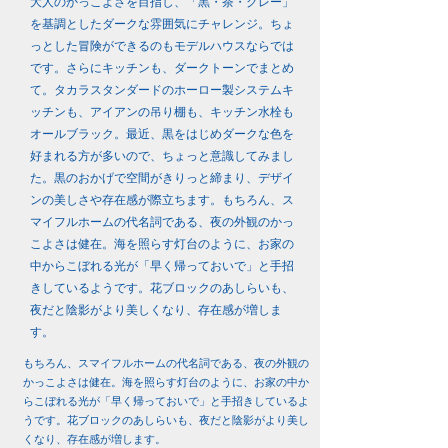
大人のかっこよさを目指し、「黒・茶・グレー」
を基調としたダークな雰囲気にチャレンジ。ちょ
っとした冒険ができるのもモデルハウスならでは
です。さらにキッチンも、ダークトーンでまとめ
て。タカラスタンダードのホーロー製システムキ
ッチンも、アイアンの吊り棚も、キッチン水栓も
オールブラック。最近、黒をはじめダークな色を
好まれる方が多いので、ちょっと意識してみまし
た。黒のおかげで空間がきりっと締まり、デザイ
ンの美しさや存在感が際立ちます。もちろん、ス
マイフルホームの代名詞である、夜の外観のかっ
こよさは健在。海を照らす灯台のように、お家の
中からこぼれる光が「早く帰っておいで」と手招
きしているようです。花ブロックのあしらいも、
夜だと陰影がより美しくなり、存在感が増しま
す。
もちろん、スマイフルホームの代名詞である、夜の外観の
かっこよさは健在。海を照らす灯台のように、お家の中か
らこぼれる光が「早く帰っておいで」と手招きしているよ
うです。花ブロックのあしらいも、夜だと陰影がより美し
くなり、存在感が増します。