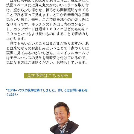
​
ほかにも初めての試みがあちこちに。独立させた
洗面スペースには真ん丸のかわいいミラーを取り付
け。壁から少し浮かせ、後ろから間接照明を当てる
ことで浮き立って見えます。どこか近未来的な雰囲
気もいい感じ。毎朝、ここで顔を洗うのが楽しみに
なりそうです。キッチンの引き出し内のコンセン
ト、カップボードは通常１８０ｃｍほどのものを２
７０ｍといつもより長いものにすることで収納力も
上がります。
見てもらいたいところはまだまだありますが、あ
とは来てからのお楽しみということで！家づくりは
実際に見てみるのがいちばん。スマイフルホームで
はモデルハウスの見学を随時受け付けているので、
気になる方はご連絡ください。お待ちしています。
見学予約はこちらから
*モデルハウスの見学は終了しました。詳しくはお問い合わせ
ください