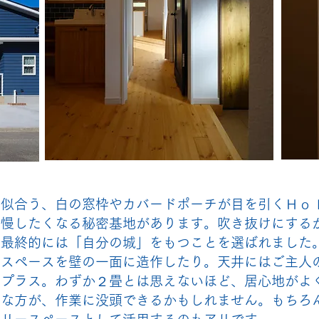
に似合う、白の窓枠やカバードポーチが目を引くＨｏ
自慢したくなる秘密基地があります。吹き抜けにする
、最終的には「自分の城」をもつことを選ばれました
納スペースを壁の一面に造作したり。天井にはご主人
をプラス。わずか２畳とは思えないほど、居心地がよ
トな方が、作業に没頭できるかもしれません。もちろ