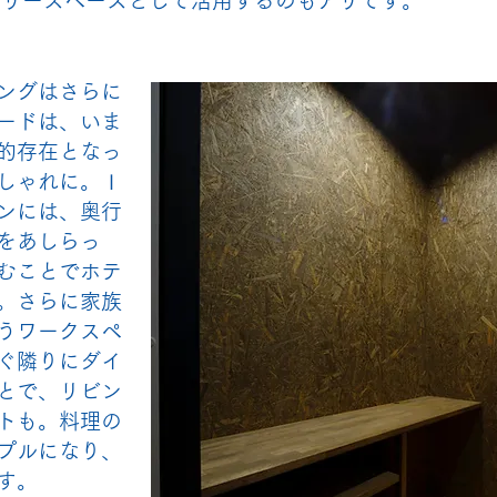
フリースペースとして活用するのもアリです。
ングはさらに
ードは、いま
的存在となっ
しゃれに。Ｉ
ンには、奥行
をあしらっ
むことでホテ
。さらに家族
うワークスペ
ぐ隣りにダイ
とで、リビン
トも。料理の
プルになり、
す。