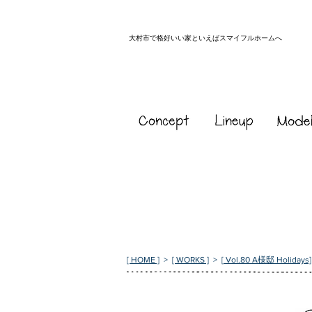
大村市で格好いい家といえばスマイフルホームへ
[ HOME ]
>
[ WORKS ]
>
[
Vol.80 A様邸 Holidays]