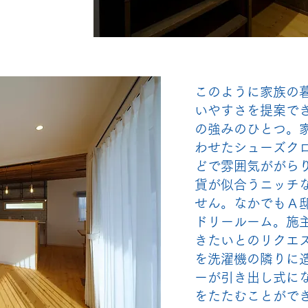
このように家族の
いやすさを提案で
の強みのひとつ。
わせたシューズク
どで雰囲気ががら
貨が似合うニッチ
せん。なかでもＡ
ドリールーム。施
きたいとのリクエ
を洗濯機の隣りに
ーが引き出し式に
をたたむことがで