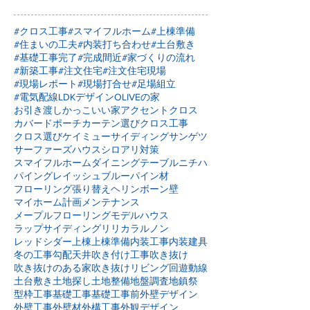
#クロス工事
#スマイフルホーム
#上棟準備
#住まいの工夫
#内装打ち合わせ
#土台敷き
#基礎工事完了
#完成間近
#家づくりの流れ
#新築工事
#注文住宅
#注文住宅現場
#現場レポート
#現場打合せ
#足場組立
#電気配線
LDKデザイン
OLIVEの家
お引き渡し
かっこいい家
アクセントクロス
カバードポーチ
カーテン選び
クロス工事
クロス選び
ケイミュー
サイディング
サンゲツ
サーファーズハウス
シロアリ対策
スマイフルホーム
ダイニングテーブル
ニチハ
パイングレイッシュブルー
パイン材
フローリング張り替え
ヘリンボーン壁
マイホーム計画
メンテナンス
メープルフローリング
モデルハウス
ラップサイディング
リリカラ
ルノン
レッドシダー
上棟
上棟準備
内装工事
内装建具
冬の工事
勾配天井
吹き付け工事
吹き抜け
吹き抜けのある家
吹き抜けリビング
回遊動線
土台敷き
土地探し
土地整備
地盤調査
地鎮祭
型枠工事
基礎工事
基礎工事前
外壁デザイン
外壁工事
外壁材
外構工事
外観デザイン