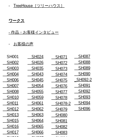
-
TreeHouse［ツリーハウス］
ワークス
- 作品・お客様インタビュー
-
お客様の声
SH087
SH001
SH024
SH071
SH088
SH002
SH026
SH072
SH089
SH003
SH035
SH073
SH090
SH004
SH043
SH074
_SH092-2
SH006
SH045
SH075
SH091
SH007
SH054
SH076
SH092
SH008
SH055
SH077
SH093
SH010
SH059
SH078
SH094
SH011
SH061
SH078-2
SH096
SH012
SH062
SH079
SH013
SH063
SH080
SH015
SH064
SH081
SH016
SH065
SH082
SH017
SH066
SH083