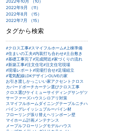
2022年10月
（10）
10件の記事
2022年9月
（11）
11件の記事
2022年8月
（15）
15件の記事
2022年7月
（15）
15件の記事
タグから検索
#クロス工事
#スマイフルホーム
#上棟準備
#住まいの工夫
#内装打ち合わせ
#土台敷き
#基礎工事完了
#完成間近
#家づくりの流れ
#新築工事
#注文住宅
#注文住宅現場
#現場レポート
#現場打合せ
#足場組立
#電気配線
LDKデザイン
OLIVEの家
お引き渡し
かっこいい家
アクセントクロス
カバードポーチ
カーテン選び
クロス工事
クロス選び
ケイミュー
サイディング
サンゲツ
サーファーズハウス
シロアリ対策
スマイフルホーム
ダイニングテーブル
ニチハ
パイングレイッシュブルー
パイン材
フローリング張り替え
ヘリンボーン壁
マイホーム計画
メンテナンス
メープルフローリング
モデルハウス