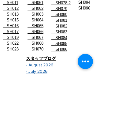
SH094
SH011
SH061
SH078-2
SH096
SH012
SH062
SH079
SH013
SH063
SH080
SH015
SH064
SH081
SH016
SH065
SH082
SH017
SH066
SH083
SH019
SH067
SH084
SH022
SH068
SH085
SH023
SH070
SH086
スタッフブログ
- August 2026
- July 2026
- June 2026
- May 2026
- April 2026
- March 2026
- February 2026
- January 2026
-------------------------------
- December 2024
- November 2024