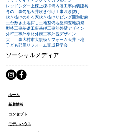
ラップサイディング
リリカラ
ルノン
レッドシダー
上棟
上棟準備
内装工事
内装建具
冬の工事
勾配天井
吹き付け工事
吹き抜け
吹き抜けのある家
吹き抜けリビング
回遊動線
土台敷き
土地探し
土地整備
地盤調査
地鎮祭
型枠工事
基礎工事
基礎工事前
外壁デザイン
外壁工事
外壁材
外構工事
外観デザイン
大工工事
大村市
大規模リフォーム
天井下地
子ども部屋リフォーム
完成見学会
ソーシャルメディア
ホーム
新着情報
コンセプト
​​モデルハウス