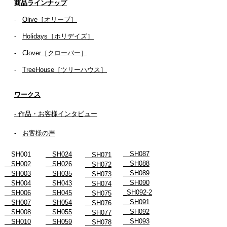
商品ラインナップ
-
Olive［オリーブ］
-
Holidays［ホリデイズ］
- ​
Clover［クローバー］
-
TreeHouse［ツリーハウス］
ワークス
- 作品・お客様インタビュー
-
お客様の声
SH087
SH001
SH024
SH071
SH088
SH002
SH026
SH072
SH089
SH003
SH035
SH073
SH090
SH004
SH043
SH074
_SH092-2
SH006
SH045
SH075
SH091
SH007
SH054
SH076
SH092
SH008
SH055
SH077
SH093
SH010
SH059
SH078