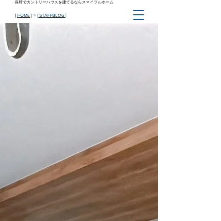
長崎でカントリーハウスを建てるならスマイフルホーム
[ HOME ]
> [
STAFFBLOG
]