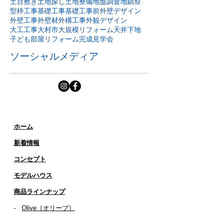
吹き抜けのある家
吹き抜けリビング
回遊動線
土台敷き
土地探し
土地整備
地盤調査
地鎮祭
型枠工事
基礎工事
基礎工事前
外壁デザイン
外壁工事
外壁材
外構工事
外観デザイン
大工工事
大村市
大規模リフォーム
天井下地
子ども部屋リフォーム
完成見学会
ソーシャルメディア
ホーム
新着情報
コンセプト
​​モデルハウス
商品ラインナップ