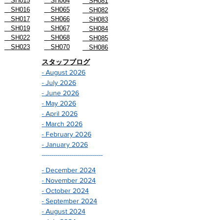
SH013
SH063
SH080
SH015
SH064
SH081
SH016
SH065
SH082
SH017
SH066
SH083
SH019
SH067
SH084
SH022
SH068
SH085
SH023
SH070
SH086
スタッフブログ
- August 2026
- July 2026
- June 2026
- May 2026
- April 2026
- March 2026
- February 2026
- January 2026
-------------------------------
- December 2024
- November 2024
- October 2024
- September 2024