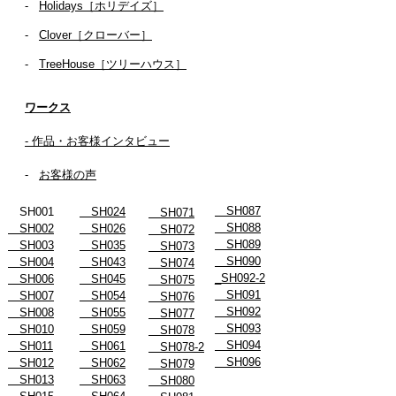
-
Olive［オリーブ］
-
Holidays［ホリデイズ］
- ​
Clover［クローバー］
-
TreeHouse［ツリーハウス］
ワークス
- 作品・お客様インタビュー
-
お客様の声
SH087
SH001
SH024
SH071
SH088
SH002
SH026
SH072
SH089
SH003
SH035
SH073
SH090
SH004
SH043
SH074
_SH092-2
SH006
SH045
SH075
SH091
SH007
SH054
SH076
SH092
SH008
SH055
SH077
SH093
SH010
SH059
SH078
SH094
SH011
SH061
SH078-2
SH096
SH012
SH062
SH079