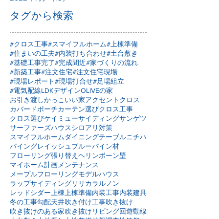
2022年8月
（15）
15件の記事
2022年7月
（15）
15件の記事
タグから検索
#クロス工事
#スマイフルホーム
#上棟準備
#住まいの工夫
#内装打ち合わせ
#土台敷き
#基礎工事完了
#完成間近
#家づくりの流れ
#新築工事
#注文住宅
#注文住宅現場
#現場レポート
#現場打合せ
#足場組立
#電気配線
LDKデザイン
OLIVEの家
お引き渡し
かっこいい家
アクセントクロス
カバードポーチ
カーテン選び
クロス工事
クロス選び
ケイミュー
サイディング
サンゲツ
サーファーズハウス
シロアリ対策
スマイフルホーム
ダイニングテーブル
ニチハ
パイングレイッシュブルー
パイン材
フローリング張り替え
ヘリンボーン壁
マイホーム計画
メンテナンス
メープルフローリング
モデルハウス
ラップサイディング
リリカラ
ルノン
レッドシダー
上棟
上棟準備
内装工事
内装建具
冬の工事
勾配天井
吹き付け工事
吹き抜け