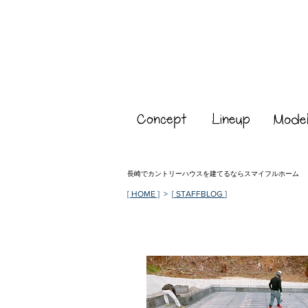
長崎でカントリーハウスを建てるならスマイフルホーム
[ HOME ]
> [
STAFFBLOG
]