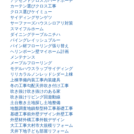
アクセントクロス
カバードポーチ
カーテン選び
クロス工事
クロス選び
ケイミュー
サイディング
サンゲツ
サーファーズハウス
シロアリ対策
スマイフルホーム
ダイニングテーブル
ニチハ
パイングレイッシュブルー
パイン材
フローリング張り替え
ヘリンボーン壁
マイホーム計画
メンテナンス
メープルフローリング
モデルハウス
ラップサイディング
リリカラ
ルノン
レッドシダー
上棟
上棟準備
内装工事
内装建具
冬の工事
勾配天井
吹き付け工事
吹き抜け
吹き抜けのある家
吹き抜けリビング
回遊動線
土台敷き
土地探し
土地整備
地盤調査
地鎮祭
型枠工事
基礎工事
基礎工事前
外壁デザイン
外壁工事
外壁材
外構工事
外観デザイン
大工工事
大村市
大規模リフォーム
天井下地
子ども部屋リフォーム