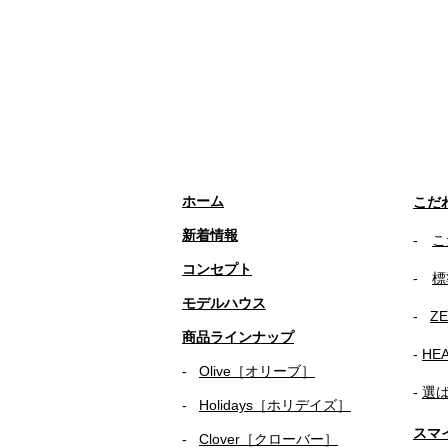
ホーム
こだ
新着情報
-
こ
コンセプト
-
標
​​モデルハウス
- ​
Z
商品ラインナップ
-
HE
-
Olive［オリーブ］
-
​
選
-
Holidays［ホリデイズ］
スマ
- ​
Clover［クローバー］