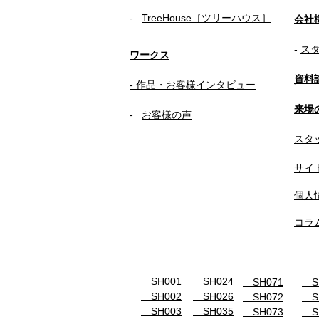
-
TreeHouse［ツリーハウス］
会社
-
ス
ワークス
資料
- 作品・お客様インタビュー
来場の
-
お客様の声
スタッ
サイ
個人
​コラ
SH001
SH024
SH071
SH
SH002
SH026
SH072
SH
SH003
SH035
SH073
SH