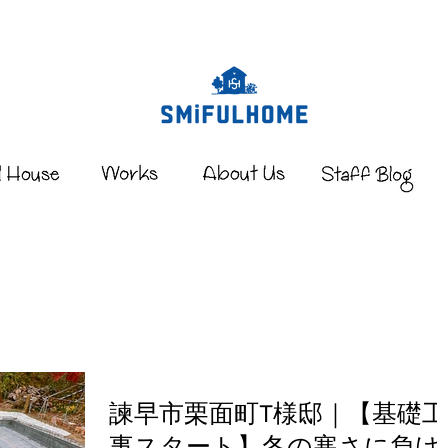
諫早市栗面町T様邸｜【基礎工
事スタート】冬の寒さに負け