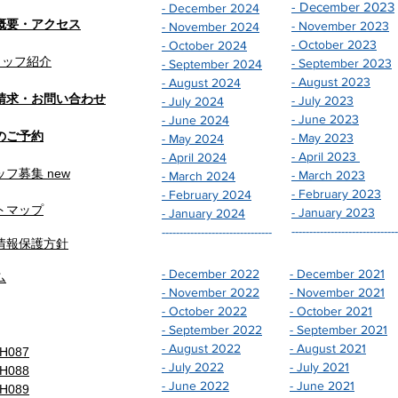
- December 2023
- December 2024
概要・アクセス
- November 2023
- November 2024
- October 2023
- October 2024
タッフ紹介
- September 2023
- September 2024
- August 2023
- August 2024
請求・お問い合わせ
- July 2023
- July 2024
- June 2023
- June 2024
ご予約​​
- May 2023
- May 2024
- April 2023
- April 2024
フ募集 new
- March 2023
- March 2024
- February 202
3
- February 2024
トマップ
- January 2023
- January 2024
------------------------------
-------------------------------
情報保護方針
- December 2022
- December 2021
ム
- November 2022
- November 2021
- October 2022
- October 2021
- September 2022
- September 2021
- August 2022
- August 2021
087
- July 2022
- July 2021
088
- June 2022
- June 2021
089