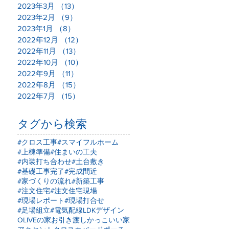
2023年3月
（13）
13件の記事
2023年2月
（9）
9件の記事
2023年1月
（8）
8件の記事
2022年12月
（12）
12件の記事
2022年11月
（13）
13件の記事
2022年10月
（10）
10件の記事
2022年9月
（11）
11件の記事
2022年8月
（15）
15件の記事
2022年7月
（15）
15件の記事
タグから検索
#クロス工事
#スマイフルホーム
#上棟準備
#住まいの工夫
#内装打ち合わせ
#土台敷き
#基礎工事完了
#完成間近
#家づくりの流れ
#新築工事
#注文住宅
#注文住宅現場
#現場レポート
#現場打合せ
#足場組立
#電気配線
LDKデザイン
OLIVEの家
お引き渡し
かっこいい家