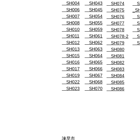
SH004
SH043
SH074
SH
SH006
SH045
SH075
_SH
SH007
SH054
SH076
SH
SH008
SH055
SH077
SH
SH010
SH059
SH078
SH
SH011
SH061
SH078-2
SH
SH012
SH062
SH079
SH
SH013
SH063
SH080
SH015
SH064
SH081
SH016
SH065
SH082
SH017
SH066
SH083
SH019
SH067
SH084
SH022
SH068
SH085
SH023
SH070
SH086
諫早市