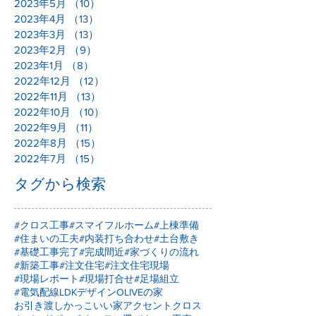
2023年6月
（11）
11件の記事
2023年5月
（10）
10件の記事
2023年4月
（13）
13件の記事
2023年3月
（13）
13件の記事
2023年2月
（9）
9件の記事
2023年1月
（8）
8件の記事
2022年12月
（12）
12件の記事
2022年11月
（13）
13件の記事
2022年10月
（10）
10件の記事
2022年9月
（11）
11件の記事
2022年8月
（15）
15件の記事
2022年7月
（15）
15件の記事
タグから検索
#クロス工事
#スマイフルホーム
#上棟準備
#住まいの工夫
#内装打ち合わせ
#土台敷き
#基礎工事完了
#完成間近
#家づくりの流れ
#新築工事
#注文住宅
#注文住宅現場
#現場レポート
#現場打合せ
#足場組立
#電気配線
LDKデザイン
OLIVEの家