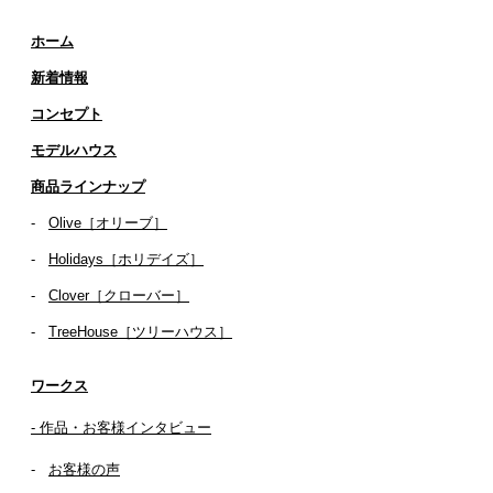
ホーム
新着情報
コンセプト
​​モデルハウス
商品ラインナップ
-
Olive［オリーブ］
-
Holidays［ホリデイズ］
- ​
Clover［クローバー］
-
TreeHouse［ツリーハウス］
ワークス
- 作品・お客様インタビュー