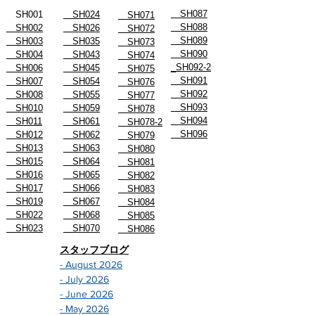
-
お客様の声
SH087
SH001
SH024
SH071
SH088
SH002
SH026
SH072
SH089
SH003
SH035
SH073
SH090
SH004
SH043
SH074
_SH092-2
SH006
SH045
SH075
SH091
SH007
SH054
SH076
SH092
SH008
SH055
SH077
SH093
SH010
SH059
SH078
SH094
SH011
SH061
SH078-2
SH096
SH012
SH062
SH079
SH013
SH063
SH080
SH015
SH064
SH081
SH016
SH065
SH082
SH017
SH066
SH083
SH019
SH067
SH084
SH022
SH068
SH085
SH023
SH070
SH086
スタッフブログ
- August 2026
- July 2026