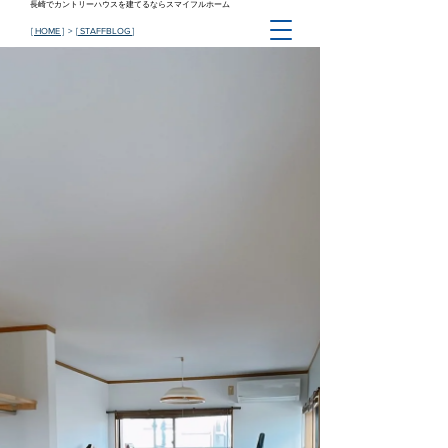
長崎でカントリーハウスを建てるならスマイフルホーム
[ HOME ]
> [
STAFFBLOG
]