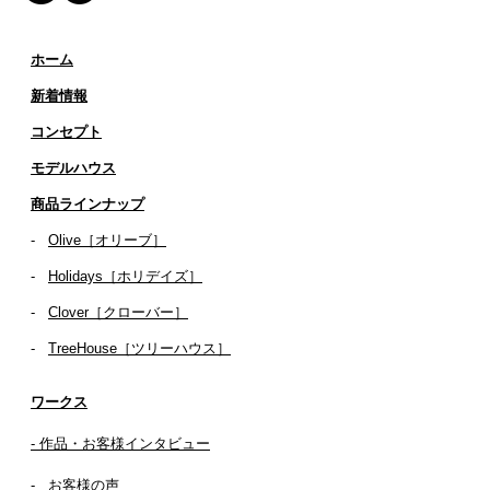
ホーム
新着情報
コンセプト
​​モデルハウス
商品ラインナップ
-
Olive［オリーブ］
-
Holidays［ホリデイズ］
- ​
Clover［クローバー］
-
TreeHouse［ツリーハウス］
ワークス
- 作品・お客様インタビュー
-
お客様の声