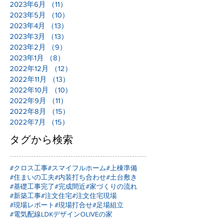
2023年6月
（11）
11件の記事
2023年5月
（10）
10件の記事
2023年4月
（13）
13件の記事
2023年3月
（13）
13件の記事
2023年2月
（9）
9件の記事
2023年1月
（8）
8件の記事
2022年12月
（12）
12件の記事
2022年11月
（13）
13件の記事
2022年10月
（10）
10件の記事
2022年9月
（11）
11件の記事
2022年8月
（15）
15件の記事
2022年7月
（15）
15件の記事
タグから検索
#クロス工事
#スマイフルホーム
#上棟準備
#住まいの工夫
#内装打ち合わせ
#土台敷き
#基礎工事完了
#完成間近
#家づくりの流れ
#新築工事
#注文住宅
#注文住宅現場
#現場レポート
#現場打合せ
#足場組立
#電気配線
LDKデザイン
OLIVEの家