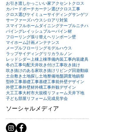
お引き渡し
かっこいい家
アクセントクロス
カバードポーチ
カーテン選び
クロス工事
クロス選び
ケイミュー
サイディング
サンゲツ
サーファーズハウス
シロアリ対策
スマイフルホーム
ダイニングテーブル
ニチハ
パイングレイッシュブルー
パイン材
フローリング張り替え
ヘリンボーン壁
マイホーム計画
メンテナンス
メープルフローリング
モデルハウス
ラップサイディング
リリカラ
ルノン
レッドシダー
上棟
上棟準備
内装工事
内装建具
冬の工事
勾配天井
吹き付け工事
吹き抜け
吹き抜けのある家
吹き抜けリビング
回遊動線
土台敷き
土地探し
土地整備
地盤調査
地鎮祭
型枠工事
基礎工事
基礎工事前
外壁デザイン
外壁工事
外壁材
外構工事
外観デザイン
大工工事
大村市
大規模リフォーム
天井下地
子ども部屋リフォーム
完成見学会
ソーシャルメディア