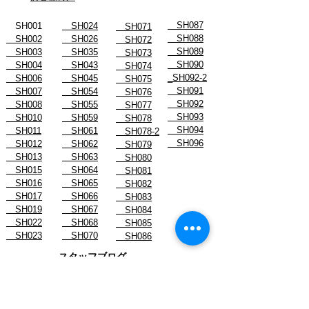
SH087
SH001
SH024
SH071
SH088
SH002
SH026
SH072
SH089
SH003
SH035
SH073
SH090
SH004
SH043
SH074
_SH092-2
SH006
SH045
SH075
SH091
SH007
SH054
SH076
SH092
SH008
SH055
SH077
SH093
SH010
SH059
SH078
SH094
SH011
SH061
SH078-2
SH096
SH012
SH062
SH079
SH013
SH063
SH080
SH015
SH064
SH081
SH016
SH065
SH082
SH017
SH066
SH083
SH019
SH067
SH084
SH022
SH068
SH085
SH023
SH070
SH086
スタッフブログ
- August 2026
- July 2026
- June 2026