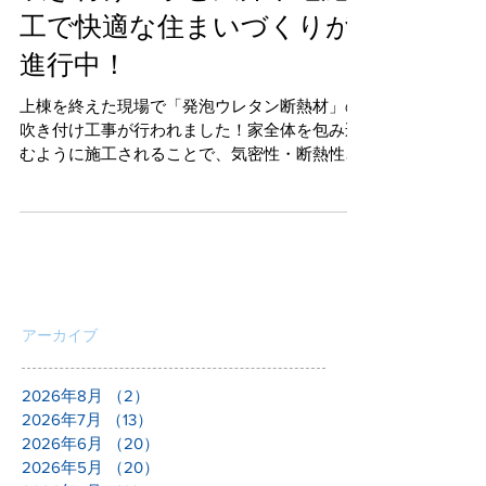
吹き付け工事と天井下地施
工で快適な住まいづくりが
進行中！
上棟を終えた現場で「発泡ウレタン断熱材」の
吹き付け工事が行われました！家全体を包み込
むように施工されることで、気密性・断熱性が
アップ。さらに天井下地も組まれ、空間のイメ
ージがより鮮明に。現場の最新レポートをお届
けします。
アーカイブ
2026年8月
（2）
2件の記事
2026年7月
（13）
13件の記事
2026年6月
（20）
20件の記事