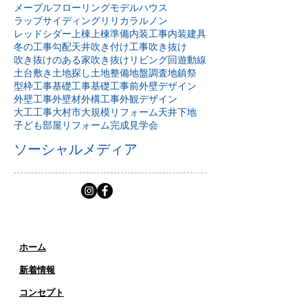
フローリング張り替え
ヘリンボーン壁
マイホーム計画
メンテナンス
メープルフローリング
モデルハウス
ラップサイディング
リリカラ
ルノン
レッドシダー
上棟
上棟準備
内装工事
内装建具
冬の工事
勾配天井
吹き付け工事
吹き抜け
吹き抜けのある家
吹き抜けリビング
回遊動線
土台敷き
土地探し
土地整備
地盤調査
地鎮祭
型枠工事
基礎工事
基礎工事前
外壁デザイン
外壁工事
外壁材
外構工事
外観デザイン
大工工事
大村市
大規模リフォーム
天井下地
子ども部屋リフォーム
完成見学会
ソーシャルメディア
ホーム
新着情報