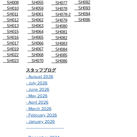
SH091
SH007
SH054
SH076
SH092
SH008
SH055
SH077
SH093
SH010
SH059
SH078
SH094
SH011
SH061
SH078-2
SH096
SH012
SH062
SH079
SH013
SH063
SH080
SH015
SH064
SH081
SH016
SH065
SH082
SH017
SH066
SH083
SH019
SH067
SH084
SH022
SH068
SH085
SH023
SH070
SH086
スタッフブログ
- August 2026
- July 2026
- June 2026
- May 2026
- April 2026
- March 2026
- February 2026
- January 2026
-------------------------------