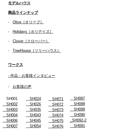
コンセプト
​​モデルハウス
商品ラインナップ
-
Olive［オリーブ］
-
Holidays［ホリデイズ］
- ​
Clover［クローバー］
-
TreeHouse［ツリーハウス］
ワークス
- 作品・お客様インタビュー
-
お客様の声
SH087
SH001
SH024
SH071
SH088
SH002
SH026
SH072
SH089
SH003
SH035
SH073
SH090
SH004
SH043
SH074
_SH092-2
SH006
SH045
SH075