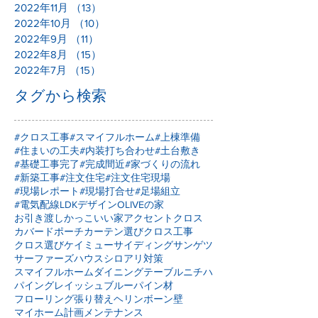
2022年12月
（12）
12件の記事
2022年11月
（13）
13件の記事
2022年10月
（10）
10件の記事
2022年9月
（11）
11件の記事
2022年8月
（15）
15件の記事
2022年7月
（15）
15件の記事
タグから検索
#クロス工事
#スマイフルホーム
#上棟準備
#住まいの工夫
#内装打ち合わせ
#土台敷き
#基礎工事完了
#完成間近
#家づくりの流れ
#新築工事
#注文住宅
#注文住宅現場
#現場レポート
#現場打合せ
#足場組立
#電気配線
LDKデザイン
OLIVEの家
お引き渡し
かっこいい家
アクセントクロス
カバードポーチ
カーテン選び
クロス工事
クロス選び
ケイミュー
サイディング
サンゲツ
サーファーズハウス
シロアリ対策
スマイフルホーム
ダイニングテーブル
ニチハ
パイングレイッシュブルー
パイン材