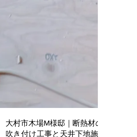
大村市木場M様邸｜断熱材の