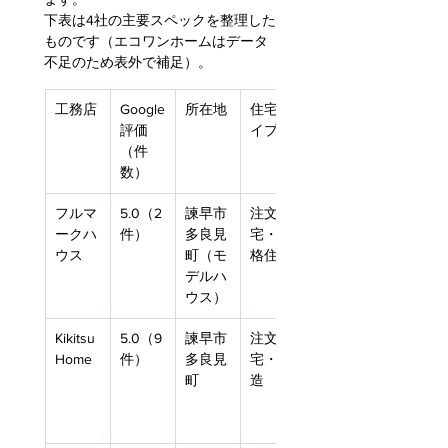
下表は4社の主要スペックを整理した
ものです（エコワンホームはデータ
不足のため表外で補足）。
工務店
Google
所在地
住宅タ
価格帯
評価
イプ
目安
（件
数）
フルマ
5.0（2
諫早市
注文住
要問合
ークハ
件）
多良見
宅・規
せ
ウス
町（モ
格住宅
デルハ
ウス）
Kikitsu 
5.0（9
諫早市
注文住
要問合
Home
件）
多良見
宅・木
せ
町
造