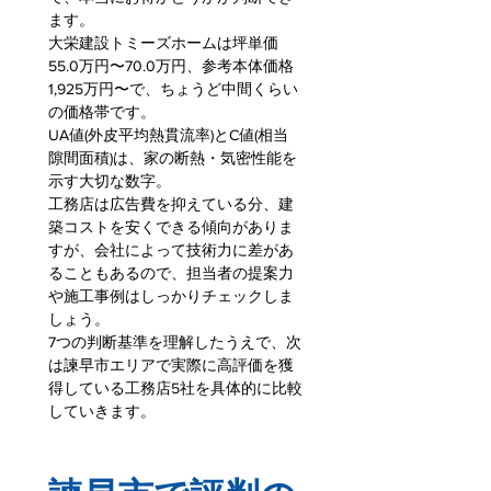
ます。
大栄建設トミーズホームは坪単価
55.0万円〜70.0万円、参考本体価格
1,925万円〜で、ちょうど中間くらい
の価格帯です。
UA値(外皮平均熱貫流率)とC値(相当
隙間面積)は、家の断熱・気密性能を
示す大切な数字。
工務店は広告費を抑えている分、建
築コストを安くできる傾向がありま
すが、会社によって技術力に差があ
ることもあるので、担当者の提案力
や施工事例はしっかりチェックしま
しょう。
7つの判断基準を理解したうえで、次
は諫早市エリアで実際に高評価を獲
得している工務店5社を具体的に比較
していきます。