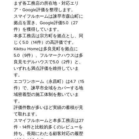
まず各工務店の所在地・対応エリ
ア・Google評価を整理します。
スマイフルホームは諫早市森山町に
拠点を置き、Google評価5.0（27
件）を獲得しています。
本多工務店は宗方町を拠点とし、同
じく5.0（14件）の高評価です。
Kikitsu Homeは多良見町を拠点に
5.0（9件）、フルマークハウスは多
良見モデルハウスで5.0（2件）と、
いずれも満点評価を維持していま
す。
エコワンホーム（永昌町）は4.7（15
件）で、諫早市全域をカバーする地
域密着型の施工体制を敷いていま
す。
評価件数が多いほど実績の蓄積が見
て取れます。
スマイフルホームと本多工務店は27
件・14件と比較的多くのレビューを
持ち、長期にわたる顧客対応の履歴