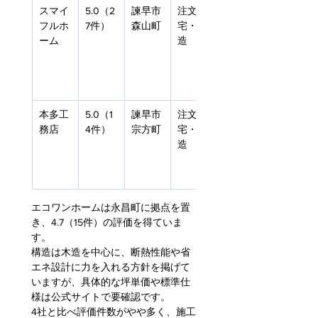
スマイ
5.0（2
諫早市
注文住
要問合
フルホ
7件）
森山町
宅・木
せ
ーム
造
本多工
5.0（1
諫早市
注文住
要問合
務店
4件）
宗方町
宅・木
せ
造
エコワンホームは永昌町に拠点を置
き、4.7（15件）の評価を得ていま
す。
構造は木造を中心に、断熱性能や省
エネ設計に力を入れる方針を掲げて
いますが、具体的な坪単価や標準仕
様は公式サイトで要確認です。
4社と比べ評価件数がやや多く、施工