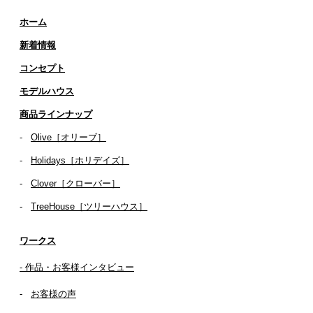
ホーム
新着情報
コンセプト
​​モデルハウス
商品ラインナップ
-
Olive［オリーブ］
-
Holidays［ホリデイズ］
- ​
Clover［クローバー］
-
TreeHouse［ツリーハウス］
ワークス
- 作品・お客様インタビュー
-
お客様の声