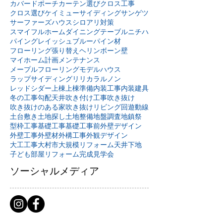
カバードポーチ
カーテン選び
クロス工事
クロス選び
ケイミュー
サイディング
サンゲツ
サーファーズハウス
シロアリ対策
スマイフルホーム
ダイニングテーブル
ニチハ
パイングレイッシュブルー
パイン材
フローリング張り替え
ヘリンボーン壁
マイホーム計画
メンテナンス
メープルフローリング
モデルハウス
ラップサイディング
リリカラ
ルノン
レッドシダー
上棟
上棟準備
内装工事
内装建具
冬の工事
勾配天井
吹き付け工事
吹き抜け
吹き抜けのある家
吹き抜けリビング
回遊動線
土台敷き
土地探し
土地整備
地盤調査
地鎮祭
型枠工事
基礎工事
基礎工事前
外壁デザイン
外壁工事
外壁材
外構工事
外観デザイン
大工工事
大村市
大規模リフォーム
天井下地
子ども部屋リフォーム
完成見学会
ソーシャルメディア