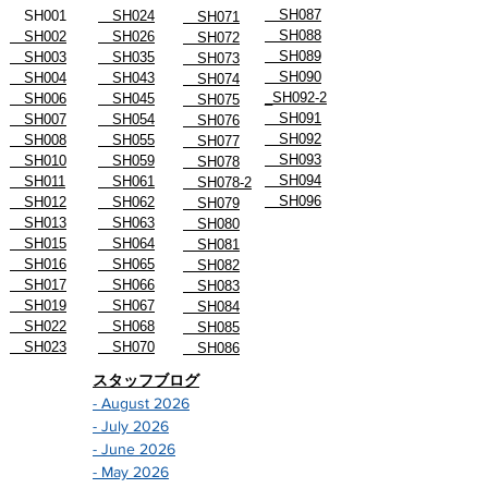
SH087
SH001
SH024
SH071
SH088
SH002
SH026
SH072
SH089
SH003
SH035
SH073
SH090
SH004
SH043
SH074
_SH092-2
SH006
SH045
SH075
SH091
SH007
SH054
SH076
SH092
SH008
SH055
SH077
SH093
SH010
SH059
SH078
SH094
SH011
SH061
SH078-2
SH096
SH012
SH062
SH079
SH013
SH063
SH080
SH015
SH064
SH081
SH016
SH065
SH082
SH017
SH066
SH083
SH019
SH067
SH084
SH022
SH068
SH085
SH023
SH070
SH086
スタッフブログ
- August 2026
- July 2026
- June 2026
- May 2026