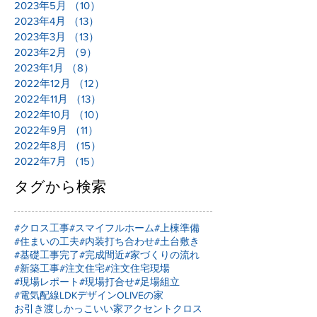
2023年5月
（10）
10件の記事
2023年4月
（13）
13件の記事
2023年3月
（13）
13件の記事
2023年2月
（9）
9件の記事
2023年1月
（8）
8件の記事
2022年12月
（12）
12件の記事
2022年11月
（13）
13件の記事
2022年10月
（10）
10件の記事
2022年9月
（11）
11件の記事
2022年8月
（15）
15件の記事
2022年7月
（15）
15件の記事
タグから検索
#クロス工事
#スマイフルホーム
#上棟準備
#住まいの工夫
#内装打ち合わせ
#土台敷き
#基礎工事完了
#完成間近
#家づくりの流れ
#新築工事
#注文住宅
#注文住宅現場
#現場レポート
#現場打合せ
#足場組立
#電気配線
LDKデザイン
OLIVEの家
お引き渡し
かっこいい家
アクセントクロス