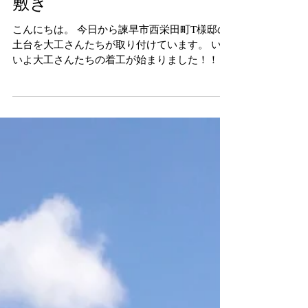
諫早市西栄田町T様邸｜土台
敷き
こんにちは。 今日から諫早市西栄田町T様邸の
土台を大工さんたちが取り付けています。 いよ
いよ大工さんたちの着工が始まりました！！ 天
気も良くてよかったです(＾◇＾) 15日の上棟式
に向けて着々と準備を進めてます。 どんな家に
なるか楽しみですね♪ #土台敷き #家づくり...