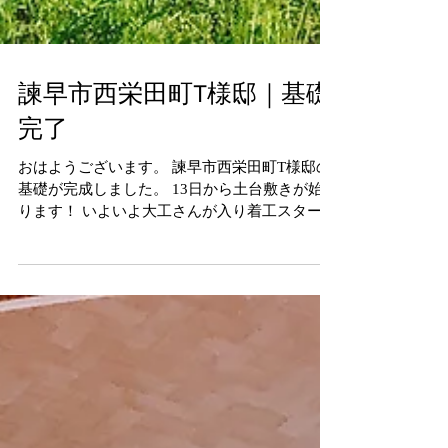
諫早市西栄田町T様邸｜基礎
完了
おはようございます。 諫早市西栄田町T様邸の
基礎が完成しました。 13日から土台敷きが始ま
ります！ いよいよ大工さんが入り着工スタート
です(＾◇＾) 15日の上棟式に向けて準備してい
きます。 17日は餅まきをするのでお近くの方は
遠慮なくご参加ください!(^^)!...