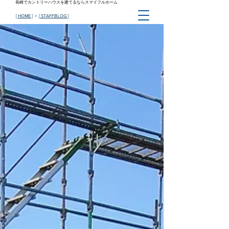
長崎でカントリーハウスを建てるならスマイフルホーム
[ HOME ]
> [
STAFFBLOG
]