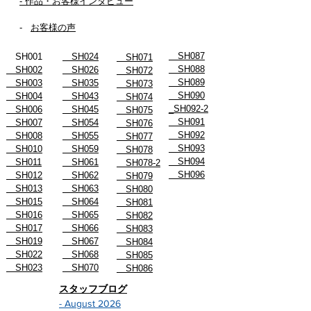
- 作品・お客様インタビュー
-
お客様の声
SH087
SH001
SH024
SH071
SH088
SH002
SH026
SH072
SH089
SH003
SH035
SH073
SH090
SH004
SH043
SH074
_SH092-2
SH006
SH045
SH075
SH091
SH007
SH054
SH076
SH092
SH008
SH055
SH077
SH093
SH010
SH059
SH078
SH094
SH011
SH061
SH078-2
SH096
SH012
SH062
SH079
SH013
SH063
SH080
SH015
SH064
SH081
SH016
SH065
SH082
SH017
SH066
SH083
SH019
SH067
SH084
SH022
SH068
SH085
SH023
SH070
SH086
スタッフブログ
- August 2026