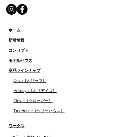
ホーム
新着情報
コンセプト
​​モデルハウス
商品ラインナップ
-
Olive［オリーブ］
-
Holidays［ホリデイズ］
- ​
Clover［クローバー］
-
TreeHouse［ツリーハウス］
ワークス