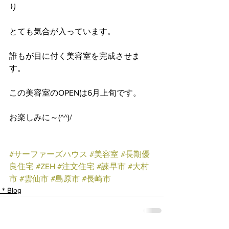
り
とても気合が入っています。
誰もが目に付く美容室を完成させま
す。
この美容室のOPENは6月上旬です。
お楽しみに～(^^)/
#サーファーズハウス
#美容室
#長期優
良住宅
#ZEH
#注文住宅
#諫早市
#大村
市
#雲仙市
#島原市
#長崎市
＊Blog