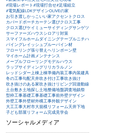
#現場レポート
#現場打合せ
#足場組立
#電気配線
LDKデザイン
OLIVEの家
お引き渡し
かっこいい家
アクセントクロス
カバードポーチ
カーテン選び
クロス工事
クロス選び
ケイミュー
サイディング
サンゲツ
サーファーズハウス
シロアリ対策
スマイフルホーム
ダイニングテーブル
ニチハ
パイングレイッシュブルー
パイン材
フローリング張り替え
ヘリンボーン壁
マイホーム計画
メンテナンス
メープルフローリング
モデルハウス
ラップサイディング
リリカラ
ルノン
レッドシダー
上棟
上棟準備
内装工事
内装建具
冬の工事
勾配天井
吹き付け工事
吹き抜け
吹き抜けのある家
吹き抜けリビング
回遊動線
土台敷き
土地探し
土地整備
地盤調査
地鎮祭
型枠工事
基礎工事
基礎工事前
外壁デザイン
外壁工事
外壁材
外構工事
外観デザイン
大工工事
大村市
大規模リフォーム
天井下地
子ども部屋リフォーム
完成見学会
ソーシャルメディア