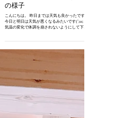
諫早市大さこ町K様邸｜現場
の様子
こんにちは。 昨日までは天気も良かったですが
今日と明日は天気が悪くなるみたいです(´;ω;｀)
気温の変化で体調を崩されないようにして下さ
いね。 諫早市大さこ町K様邸の現場では内装下
地まで終わり今日と明日でウレタン吹付をして
います。...