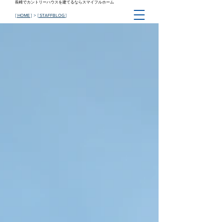
長崎でカントリーハウスを建てるならスマイフルホーム
[ HOME ]
> [
STAFFBLOG
]