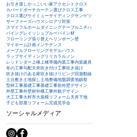
お引き渡し
かっこいい家
アクセントクロス
カバードポーチ
カーテン選び
クロス工事
クロス選び
ケイミュー
サイディング
サンゲツ
サーファーズハウス
シロアリ対策
スマイフルホーム
ダイニングテーブル
ニチハ
パイングレイッシュブルー
パイン材
フローリング張り替え
ヘリンボーン壁
マイホーム計画
メンテナンス
メープルフローリング
モデルハウス
ラップサイディング
リリカラ
ルノン
レッドシダー
上棟
上棟準備
内装工事
内装建具
冬の工事
勾配天井
吹き付け工事
吹き抜け
吹き抜けのある家
吹き抜けリビング
回遊動線
土台敷き
土地探し
土地整備
地盤調査
地鎮祭
型枠工事
基礎工事
基礎工事前
外壁デザイン
外壁工事
外壁材
外構工事
外観デザイン
大工工事
大村市
大規模リフォーム
天井下地
子ども部屋リフォーム
完成見学会
ソーシャルメディア