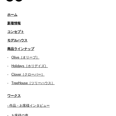
ホーム
新着情報
コンセプト
​​モデルハウス
商品ラインナップ
-
Olive［オリーブ］
-
Holidays［ホリデイズ］
- ​
Clover［クローバー］
-
TreeHouse［ツリーハウス］
ワークス
- 作品・お客様インタビュー
-
お客様の声