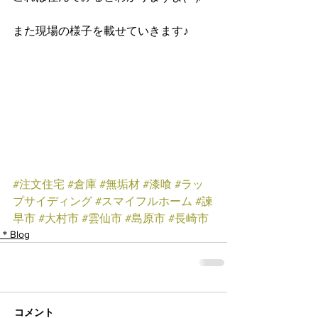
また現場の様子を載せていきます♪
#注文住宅
#倉庫
#無垢材
#漆喰
#ラッ
プサイディング
#スマイフルホーム
#諫
早市
#大村市
#雲仙市
#島原市
#長崎市
＊Blog
コメント