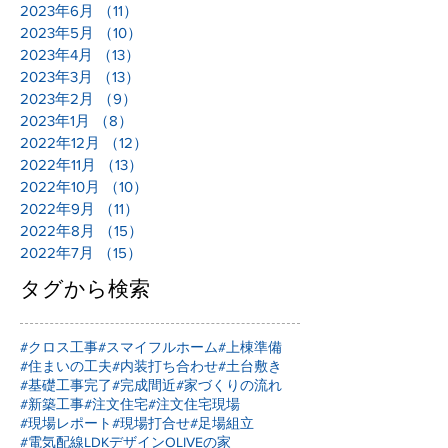
2023年6月
（11）
11件の記事
2023年5月
（10）
10件の記事
2023年4月
（13）
13件の記事
2023年3月
（13）
13件の記事
2023年2月
（9）
9件の記事
2023年1月
（8）
8件の記事
2022年12月
（12）
12件の記事
2022年11月
（13）
13件の記事
2022年10月
（10）
10件の記事
2022年9月
（11）
11件の記事
2022年8月
（15）
15件の記事
2022年7月
（15）
15件の記事
タグから検索
#クロス工事
#スマイフルホーム
#上棟準備
#住まいの工夫
#内装打ち合わせ
#土台敷き
#基礎工事完了
#完成間近
#家づくりの流れ
#新築工事
#注文住宅
#注文住宅現場
#現場レポート
#現場打合せ
#足場組立
#電気配線
LDKデザイン
OLIVEの家