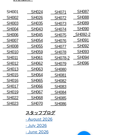
SH087
SH001
SH024
SH071
SH088
SH002
SH026
SH072
SH089
SH003
SH035
SH073
SH090
SH004
SH043
SH074
_SH092-2
SH006
SH045
SH075
SH091
SH007
SH054
SH076
SH092
SH008
SH055
SH077
SH093
SH010
SH059
SH078
SH094
SH011
SH061
SH078-2
SH096
SH012
SH062
SH079
SH013
SH063
SH080
SH015
SH064
SH081
SH016
SH065
SH082
SH017
SH066
SH083
SH019
SH067
SH084
SH022
SH068
SH085
SH023
SH070
SH086
スタッフブログ
- August 2026
- July 2026
- June 2026