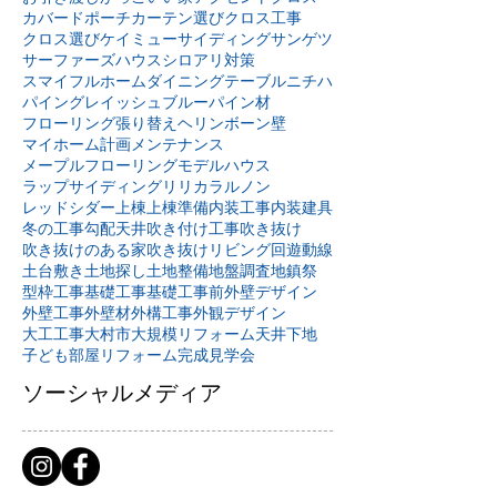
カバードポーチ
カーテン選び
クロス工事
クロス選び
ケイミュー
サイディング
サンゲツ
サーファーズハウス
シロアリ対策
スマイフルホーム
ダイニングテーブル
ニチハ
パイングレイッシュブルー
パイン材
フローリング張り替え
ヘリンボーン壁
マイホーム計画
メンテナンス
メープルフローリング
モデルハウス
ラップサイディング
リリカラ
ルノン
レッドシダー
上棟
上棟準備
内装工事
内装建具
冬の工事
勾配天井
吹き付け工事
吹き抜け
吹き抜けのある家
吹き抜けリビング
回遊動線
土台敷き
土地探し
土地整備
地盤調査
地鎮祭
型枠工事
基礎工事
基礎工事前
外壁デザイン
外壁工事
外壁材
外構工事
外観デザイン
大工工事
大村市
大規模リフォーム
天井下地
子ども部屋リフォーム
完成見学会
ソーシャルメディア