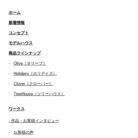
ホーム
新着情報
コンセプト
​​モデルハウス
商品ラインナップ
-
Olive［オリーブ］
-
Holidays［ホリデイズ］
- ​
Clover［クローバー］
-
TreeHouse［ツリーハウス］
ワークス
- 作品・お客様インタビュー
-
お客様の声