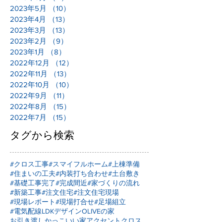
2023年5月
（10）
10件の記事
2023年4月
（13）
13件の記事
2023年3月
（13）
13件の記事
2023年2月
（9）
9件の記事
2023年1月
（8）
8件の記事
2022年12月
（12）
12件の記事
2022年11月
（13）
13件の記事
2022年10月
（10）
10件の記事
2022年9月
（11）
11件の記事
2022年8月
（15）
15件の記事
2022年7月
（15）
15件の記事
タグから検索
#クロス工事
#スマイフルホーム
#上棟準備
#住まいの工夫
#内装打ち合わせ
#土台敷き
#基礎工事完了
#完成間近
#家づくりの流れ
#新築工事
#注文住宅
#注文住宅現場
#現場レポート
#現場打合せ
#足場組立
#電気配線
LDKデザイン
OLIVEの家
お引き渡し
かっこいい家
アクセントクロス