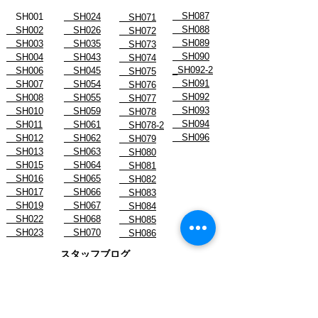
SH087
SH001
SH024
SH071
SH088
SH002
SH026
SH072
SH089
SH003
SH035
SH073
SH090
SH004
SH043
SH074
_SH092-2
SH006
SH045
SH075
SH091
SH007
SH054
SH076
SH092
SH008
SH055
SH077
SH093
SH010
SH059
SH078
SH094
SH011
SH061
SH078-2
SH096
SH012
SH062
SH079
SH013
SH063
SH080
SH015
SH064
SH081
SH016
SH065
SH082
SH017
SH066
SH083
SH019
SH067
SH084
SH022
SH068
SH085
SH023
SH070
SH086
スタッフブログ
- August 2026
- July 2026
- June 2026
- May 2026