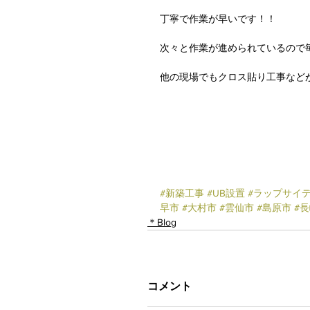
丁寧で作業が早いです！！
次々と作業が進められているので
他の現場でもクロス貼り工事などが
#新築工事
#UB設置
#ラップサイ
早市
#大村市
#雲仙市
#島原市
#
＊Blog
コメント