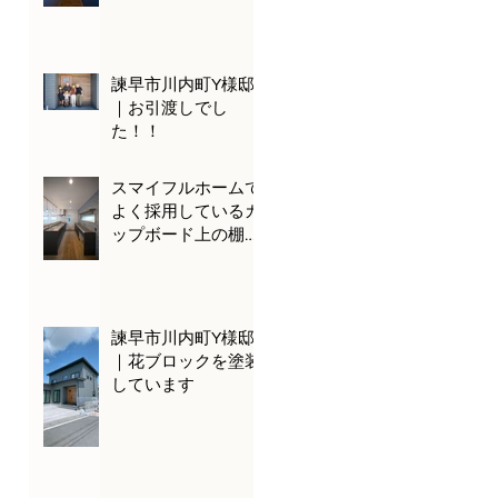
諫早市川内町Y様邸
｜お引渡しでし
た！！
スマイフルホームで
よく採用しているカ
ップボード上の棚を
ご紹介！
諫早市川内町Y様邸
｜花ブロックを塗装
しています