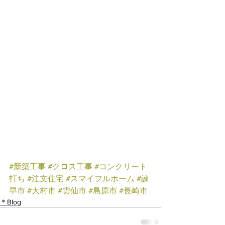
#新築工事
#クロス工事
#コンクリート
打ち
#注文住宅
#スマイフルホーム
#諫
早市
#大村市
#雲仙市
#島原市
#長崎市
＊Blog