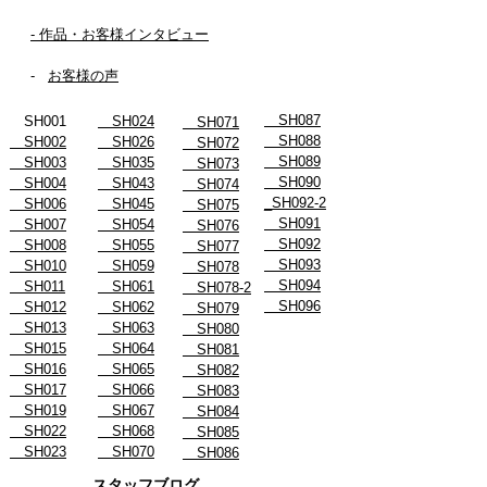
- 作品・お客様インタビュー
-
お客様の声
SH087
SH001
SH024
SH071
SH088
SH002
SH026
SH072
SH089
SH003
SH035
SH073
SH090
SH004
SH043
SH074
_SH092-2
SH006
SH045
SH075
SH091
SH007
SH054
SH076
SH092
SH008
SH055
SH077
SH093
SH010
SH059
SH078
SH094
SH011
SH061
SH078-2
SH096
SH012
SH062
SH079
SH013
SH063
SH080
SH015
SH064
SH081
SH016
SH065
SH082
SH017
SH066
SH083
SH019
SH067
SH084
SH022
SH068
SH085
SH023
SH070
SH086
スタッフブログ