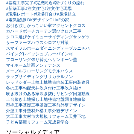
#基礎工事完了
#完成間近
#家づくりの流れ
#新築工事
#注文住宅
#注文住宅現場
#現場レポート
#現場打合せ
#足場組立
#電気配線
LDKデザイン
OLIVEの家
お引き渡し
かっこいい家
アクセントクロス
カバードポーチ
カーテン選び
クロス工事
クロス選び
ケイミュー
サイディング
サンゲツ
サーファーズハウス
シロアリ対策
スマイフルホーム
ダイニングテーブル
ニチハ
パイングレイッシュブルー
パイン材
フローリング張り替え
ヘリンボーン壁
マイホーム計画
メンテナンス
メープルフローリング
モデルハウス
ラップサイディング
リリカラ
ルノン
レッドシダー
上棟
上棟準備
内装工事
内装建具
冬の工事
勾配天井
吹き付け工事
吹き抜け
吹き抜けのある家
吹き抜けリビング
回遊動線
土台敷き
土地探し
土地整備
地盤調査
地鎮祭
型枠工事
基礎工事
基礎工事前
外壁デザイン
外壁工事
外壁材
外構工事
外観デザイン
大工工事
大村市
大規模リフォーム
天井下地
子ども部屋リフォーム
完成見学会
ソーシャルメディア