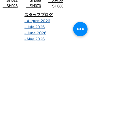
SH022
SH068
SH085
SH023
SH070
SH086
スタッフブログ
- August 2026
- July 2026
- June 2026
- May 2026
- April 2026
- March 2026
- February 2026
- January 2026
-------------------------------
- December 2024
- November 2024
- October 2024
- September 2024
- August 2024
- July 2024
- June 2024
- May 2024
- April 2024