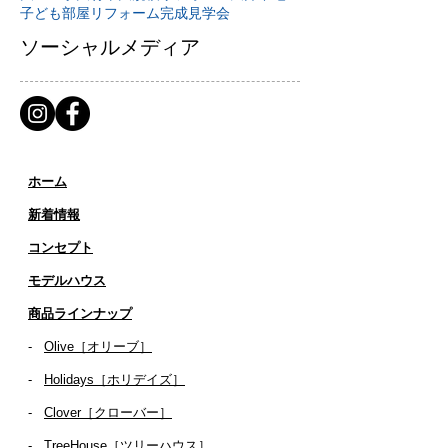
子ども部屋リフォーム
完成見学会
ソーシャルメディア
ホーム
新着情報
コンセプト
​​モデルハウス
商品ラインナップ
-
Olive［オリーブ］
-
Holidays［ホリデイズ］
- ​
Clover［クローバー］
-
TreeHouse［ツリーハウス］