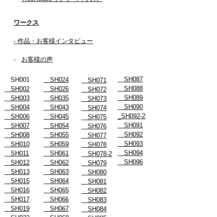
ワークス
- 作品・お客様インタビュー
-
お客様の声
SH087
SH001
SH024
SH071
SH088
SH002
SH026
SH072
SH089
SH003
SH035
SH073
SH090
SH004
SH043
SH074
_SH092-2
SH006
SH045
SH075
SH091
SH007
SH054
SH076
SH092
SH008
SH055
SH077
SH093
SH010
SH059
SH078
SH094
SH011
SH061
SH078-2
SH096
SH012
SH062
SH079
SH013
SH063
SH080
SH015
SH064
SH081
SH016
SH065
SH082
SH017
SH066
SH083
SH019
SH067
SH084