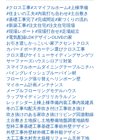
#クロス工事
#スマイフルホーム
#上棟準備
#住まいの工夫
#内装打ち合わせ
#土台敷き
#基礎工事完了
#完成間近
#家づくりの流れ
#新築工事
#注文住宅
#注文住宅現場
#現場レポート
#現場打合せ
#足場組立
#電気配線
LDKデザイン
OLIVEの家
お引き渡し
かっこいい家
アクセントクロス
カバードポーチ
カーテン選び
クロス工事
クロス選び
ケイミュー
サイディング
サンゲツ
サーファーズハウス
シロアリ対策
スマイフルホーム
ダイニングテーブル
ニチハ
パイングレイッシュブルー
パイン材
フローリング張り替え
ヘリンボーン壁
マイホーム計画
メンテナンス
メープルフローリング
モデルハウス
ラップサイディング
リリカラ
ルノン
レッドシダー
上棟
上棟準備
内装工事
内装建具
冬の工事
勾配天井
吹き付け工事
吹き抜け
吹き抜けのある家
吹き抜けリビング
回遊動線
土台敷き
土地探し
土地整備
地盤調査
地鎮祭
型枠工事
基礎工事
基礎工事前
外壁デザイン
外壁工事
外壁材
外構工事
外観デザイン
大工工事
大村市
大規模リフォーム
天井下地