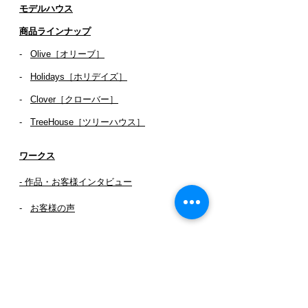
​​モデルハウス
商品ラインナップ
-
Olive［オリーブ］
-
Holidays［ホリデイズ］
- ​
Clover［クローバー］
-
TreeHouse［ツリーハウス］
ワークス
- 作品・お客様インタビュー
-
お客様の声
SH087
SH001
SH024
SH071
SH088
SH002
SH026
SH072
SH089
SH003
SH035
SH073
SH090
SH004
SH043
SH074
_SH092-2
SH006
SH045
SH075
SH091
SH007
SH054
SH076