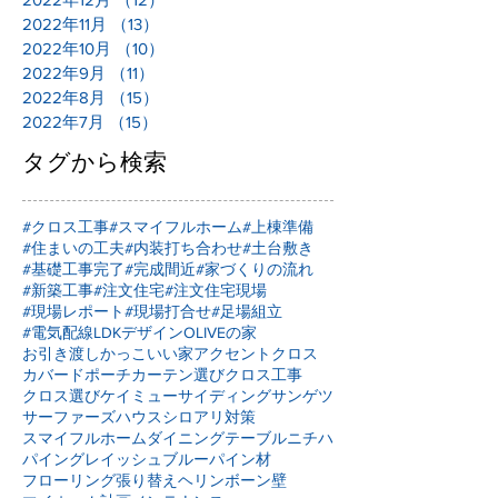
2022年11月
（13）
13件の記事
2022年10月
（10）
10件の記事
2022年9月
（11）
11件の記事
2022年8月
（15）
15件の記事
2022年7月
（15）
15件の記事
タグから検索
#クロス工事
#スマイフルホーム
#上棟準備
#住まいの工夫
#内装打ち合わせ
#土台敷き
#基礎工事完了
#完成間近
#家づくりの流れ
#新築工事
#注文住宅
#注文住宅現場
#現場レポート
#現場打合せ
#足場組立
#電気配線
LDKデザイン
OLIVEの家
お引き渡し
かっこいい家
アクセントクロス
カバードポーチ
カーテン選び
クロス工事
クロス選び
ケイミュー
サイディング
サンゲツ
サーファーズハウス
シロアリ対策
スマイフルホーム
ダイニングテーブル
ニチハ
パイングレイッシュブルー
パイン材
フローリング張り替え
ヘリンボーン壁