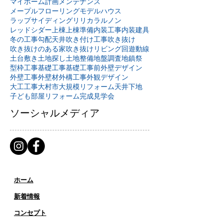
マイホーム計画
メンテナンス
メープルフローリング
モデルハウス
ラップサイディング
リリカラ
ルノン
レッドシダー
上棟
上棟準備
内装工事
内装建具
冬の工事
勾配天井
吹き付け工事
吹き抜け
吹き抜けのある家
吹き抜けリビング
回遊動線
土台敷き
土地探し
土地整備
地盤調査
地鎮祭
型枠工事
基礎工事
基礎工事前
外壁デザイン
外壁工事
外壁材
外構工事
外観デザイン
大工工事
大村市
大規模リフォーム
天井下地
子ども部屋リフォーム
完成見学会
ソーシャルメディア
ホーム
新着情報
コンセプト