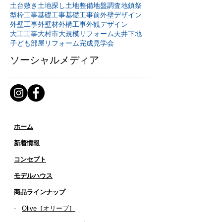
土台敷き
土地探し
土地整備
地盤調査
地鎮祭
型枠工事
基礎工事
基礎工事前
外壁デザイン
外壁工事
外壁材
外構工事
外観デザイン
大工工事
大村市
大規模リフォーム
天井下地
子ども部屋リフォーム
完成見学会
ソーシャルメディア
ホーム
新着情報
コンセプト
​​モデルハウス
商品ラインナップ
-
Olive［オリーブ］