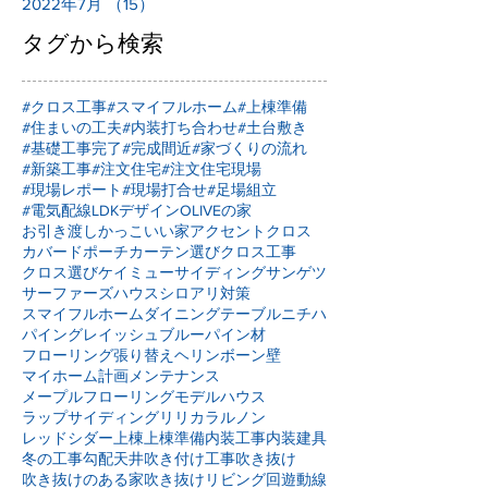
2022年7月
（15）
15件の記事
タグから検索
#クロス工事
#スマイフルホーム
#上棟準備
#住まいの工夫
#内装打ち合わせ
#土台敷き
#基礎工事完了
#完成間近
#家づくりの流れ
#新築工事
#注文住宅
#注文住宅現場
#現場レポート
#現場打合せ
#足場組立
#電気配線
LDKデザイン
OLIVEの家
お引き渡し
かっこいい家
アクセントクロス
カバードポーチ
カーテン選び
クロス工事
クロス選び
ケイミュー
サイディング
サンゲツ
サーファーズハウス
シロアリ対策
スマイフルホーム
ダイニングテーブル
ニチハ
パイングレイッシュブルー
パイン材
フローリング張り替え
ヘリンボーン壁
マイホーム計画
メンテナンス
メープルフローリング
モデルハウス
ラップサイディング
リリカラ
ルノン
レッドシダー
上棟
上棟準備
内装工事
内装建具
冬の工事
勾配天井
吹き付け工事
吹き抜け
吹き抜けのある家
吹き抜けリビング
回遊動線