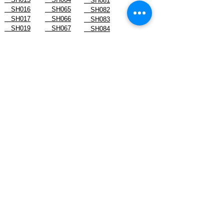
SH081
SH016
SH065
SH082
SH017
SH066
SH083
SH019
SH067
SH084
SH022
SH068
SH085
SH023
SH070
SH086
スタッフブログ
- August 2026
- July 2026
- June 2026
- May 2026
- April 2026
- March 2026
- February 2026
- January 2026
-------------------------------
- December 2024
- November 2024
- October 2024
- September 2024
- August 2024