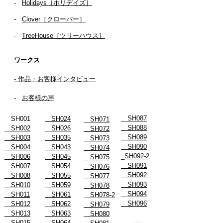
-
Holidays［ホリデイズ］
- ​
Clover［クローバー］
-
TreeHouse［ツリーハウス］
ワークス
- 作品・お客様インタビュー
-
お客様の声
SH087
SH001
SH024
SH071
SH088
SH002
SH026
SH072
SH089
SH003
SH035
SH073
SH090
SH004
SH043
SH074
_SH092-2
SH006
SH045
SH075
SH091
SH007
SH054
SH076
SH092
SH008
SH055
SH077
SH093
SH010
SH059
SH078
SH094
SH011
SH061
SH078-2
SH096
SH012
SH062
SH079
SH013
SH063
SH080
SH015
SH064