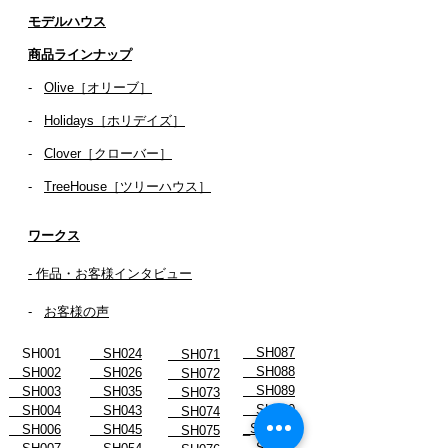
​​モデルハウス
商品ラインナップ
-
Olive［オリーブ］
-
Holidays［ホリデイズ］
- ​
Clover［クローバー］
-
TreeHouse［ツリーハウス］
ワークス
- 作品・お客様インタビュー
-
お客様の声
SH087
SH001
SH024
SH071
SH088
SH002
SH026
SH072
SH089
SH003
SH035
SH073
SH090
SH004
SH043
SH074
_SH092-2
SH006
SH045
SH075
SH091