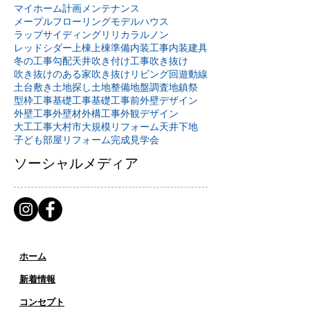
マイホーム計画
メンテナンス
メープルフローリング
モデルハウス
ラップサイディング
リリカラ
ルノン
レッドシダー
上棟
上棟準備
内装工事
内装建具
冬の工事
勾配天井
吹き付け工事
吹き抜け
吹き抜けのある家
吹き抜けリビング
回遊動線
土台敷き
土地探し
土地整備
地盤調査
地鎮祭
型枠工事
基礎工事
基礎工事前
外壁デザイン
外壁工事
外壁材
外構工事
外観デザイン
大工工事
大村市
大規模リフォーム
天井下地
子ども部屋リフォーム
完成見学会
ソーシャルメディア
ホーム
新着情報
コンセプト