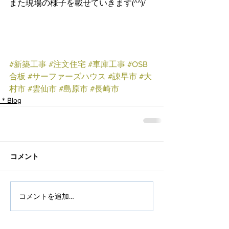
また現場の様子を載せていきます(^^)/
#新築工事
#注文住宅
#車庫工事
#OSB
合板
#サーファーズハウス
#諌早市
#大
村市
#雲仙市
#島原市
#長崎市
＊Blog
コメント
コメントを追加…