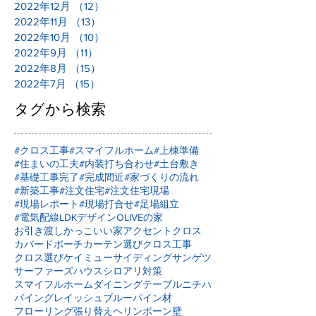
2022年12月
（12）
12件の記事
2022年11月
（13）
13件の記事
2022年10月
（10）
10件の記事
2022年9月
（11）
11件の記事
2022年8月
（15）
15件の記事
2022年7月
（15）
15件の記事
タグから検索
#クロス工事
#スマイフルホーム
#上棟準備
#住まいの工夫
#内装打ち合わせ
#土台敷き
#基礎工事完了
#完成間近
#家づくりの流れ
#新築工事
#注文住宅
#注文住宅現場
#現場レポート
#現場打合せ
#足場組立
#電気配線
LDKデザイン
OLIVEの家
お引き渡し
かっこいい家
アクセントクロス
カバードポーチ
カーテン選び
クロス工事
クロス選び
ケイミュー
サイディング
サンゲツ
サーファーズハウス
シロアリ対策
スマイフルホーム
ダイニングテーブル
ニチハ
パイングレイッシュブルー
パイン材
フローリング張り替え
ヘリンボーン壁