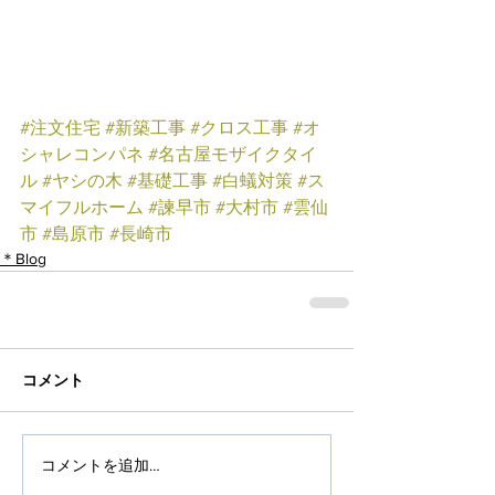
#注文住宅
#新築工事
#クロス工事
#オ
シャレコンパネ
#名古屋モザイクタイ
ル
#ヤシの木
#基礎工事
#白蟻対策
#ス
マイフルホーム
#諫早市
#大村市
#雲仙
市
#島原市
#長崎市
＊Blog
コメント
コメントを追加…