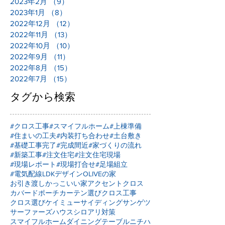
2023年2月
（9）
9件の記事
2023年1月
（8）
8件の記事
2022年12月
（12）
12件の記事
2022年11月
（13）
13件の記事
2022年10月
（10）
10件の記事
2022年9月
（11）
11件の記事
2022年8月
（15）
15件の記事
2022年7月
（15）
15件の記事
タグから検索
#クロス工事
#スマイフルホーム
#上棟準備
#住まいの工夫
#内装打ち合わせ
#土台敷き
#基礎工事完了
#完成間近
#家づくりの流れ
#新築工事
#注文住宅
#注文住宅現場
#現場レポート
#現場打合せ
#足場組立
#電気配線
LDKデザイン
OLIVEの家
お引き渡し
かっこいい家
アクセントクロス
カバードポーチ
カーテン選び
クロス工事
クロス選び
ケイミュー
サイディング
サンゲツ
サーファーズハウス
シロアリ対策
スマイフルホーム
ダイニングテーブル
ニチハ