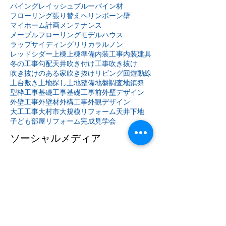
パイングレイッシュブルー
パイン材
フローリング張り替え
ヘリンボーン壁
マイホーム計画
メンテナンス
メープルフローリング
モデルハウス
ラップサイディング
リリカラ
ルノン
レッドシダー
上棟
上棟準備
内装工事
内装建具
冬の工事
勾配天井
吹き付け工事
吹き抜け
吹き抜けのある家
吹き抜けリビング
回遊動線
土台敷き
土地探し
土地整備
地盤調査
地鎮祭
型枠工事
基礎工事
基礎工事前
外壁デザイン
外壁工事
外壁材
外構工事
外観デザイン
大工工事
大村市
大規模リフォーム
天井下地
子ども部屋リフォーム
完成見学会
ソーシャルメディア
ホーム
新着情報