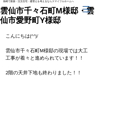
長崎で新築・注文住宅・建替えを考えるならスマイフルホームへ
雲仙市千々石町M様邸・雲
仙市愛野町Y様邸
こんにちは(^^)/
雲仙市千々石町M様邸の現場では大工
工事が着々と進められています！！
2階の天井下地も終わりました！！