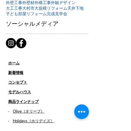
外壁工事
外壁材
外構工事
外観デザイン
大工工事
大村市
大規模リフォーム
天井下地
子ども部屋リフォーム
完成見学会
ソーシャルメディア
ホーム
新着情報
コンセプト
​​モデルハウス
商品ラインナップ
-
Olive［オリーブ］
-
Holidays［ホリデイズ］
- ​
Clover［クローバー］