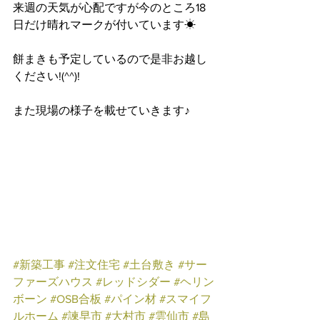
来週の天気が心配ですが今のところ18
日だけ晴れマークが付いています☀
餅まきも予定しているので是非お越し
ください!(^^)!
また現場の様子を載せていきます♪
#新築工事
#注文住宅
#土台敷き
#サー
ファーズハウス
#レッドシダー
#ヘリン
ボーン
#OSB合板
#パイン材
#スマイフ
ルホーム
#諫早市
#大村市
#雲仙市
#島