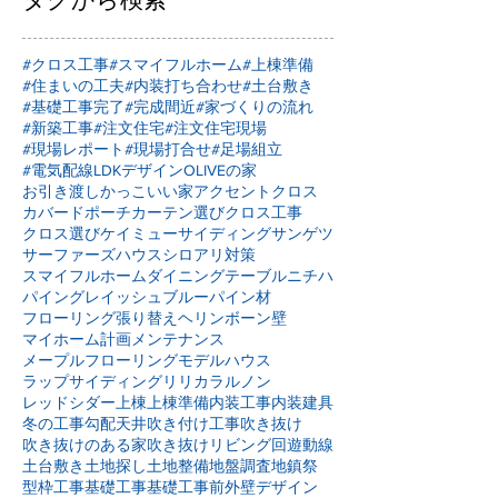
#クロス工事
#スマイフルホーム
#上棟準備
#住まいの工夫
#内装打ち合わせ
#土台敷き
#基礎工事完了
#完成間近
#家づくりの流れ
#新築工事
#注文住宅
#注文住宅現場
#現場レポート
#現場打合せ
#足場組立
#電気配線
LDKデザイン
OLIVEの家
お引き渡し
かっこいい家
アクセントクロス
カバードポーチ
カーテン選び
クロス工事
クロス選び
ケイミュー
サイディング
サンゲツ
サーファーズハウス
シロアリ対策
スマイフルホーム
ダイニングテーブル
ニチハ
パイングレイッシュブルー
パイン材
フローリング張り替え
ヘリンボーン壁
マイホーム計画
メンテナンス
メープルフローリング
モデルハウス
ラップサイディング
リリカラ
ルノン
レッドシダー
上棟
上棟準備
内装工事
内装建具
冬の工事
勾配天井
吹き付け工事
吹き抜け
吹き抜けのある家
吹き抜けリビング
回遊動線
土台敷き
土地探し
土地整備
地盤調査
地鎮祭
型枠工事
基礎工事
基礎工事前
外壁デザイン