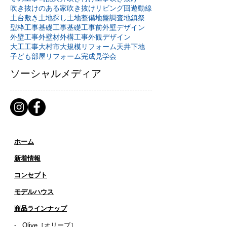
吹き抜けのある家
吹き抜けリビング
回遊動線
土台敷き
土地探し
土地整備
地盤調査
地鎮祭
型枠工事
基礎工事
基礎工事前
外壁デザイン
外壁工事
外壁材
外構工事
外観デザイン
大工工事
大村市
大規模リフォーム
天井下地
子ども部屋リフォーム
完成見学会
ソーシャルメディア
ホーム
新着情報
コンセプト
​​モデルハウス
商品ラインナップ
-
Olive［オリーブ］