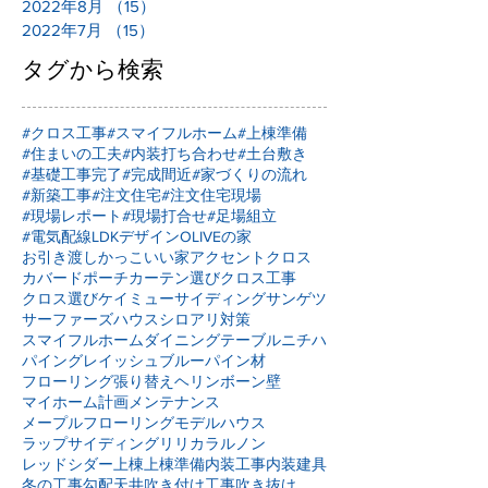
2022年8月
（15）
15件の記事
2022年7月
（15）
15件の記事
タグから検索
#クロス工事
#スマイフルホーム
#上棟準備
#住まいの工夫
#内装打ち合わせ
#土台敷き
#基礎工事完了
#完成間近
#家づくりの流れ
#新築工事
#注文住宅
#注文住宅現場
#現場レポート
#現場打合せ
#足場組立
#電気配線
LDKデザイン
OLIVEの家
お引き渡し
かっこいい家
アクセントクロス
カバードポーチ
カーテン選び
クロス工事
クロス選び
ケイミュー
サイディング
サンゲツ
サーファーズハウス
シロアリ対策
スマイフルホーム
ダイニングテーブル
ニチハ
パイングレイッシュブルー
パイン材
フローリング張り替え
ヘリンボーン壁
マイホーム計画
メンテナンス
メープルフローリング
モデルハウス
ラップサイディング
リリカラ
ルノン
レッドシダー
上棟
上棟準備
内装工事
内装建具
冬の工事
勾配天井
吹き付け工事
吹き抜け