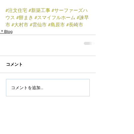
#注文住宅
#新築工事
#サーファーズハ
ウス
#餅まき
#スマイフルホーム
#諫早
市
#大村市
#雲仙市
#島原市
#長崎市
＊Blog
コメント
コメントを追加…