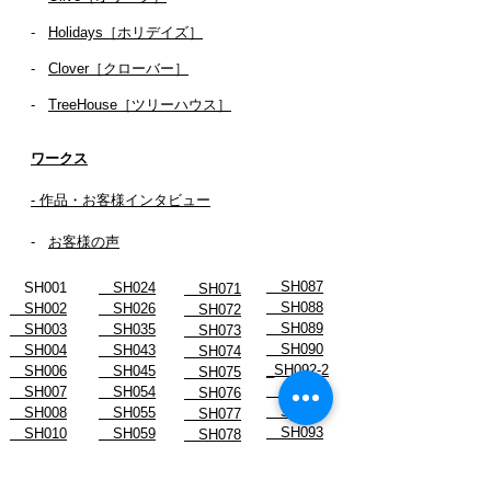
-
Holidays［ホリデイズ］
- ​
Clover［クローバー］
-
TreeHouse［ツリーハウス］
ワークス
- 作品・お客様インタビュー
-
お客様の声
SH087
SH001
SH024
SH071
SH088
SH002
SH026
SH072
SH089
SH003
SH035
SH073
SH090
SH004
SH043
SH074
_SH092-2
SH006
SH045
SH075
SH091
SH007
SH054
SH076
SH092
SH008
SH055
SH077
SH093
SH010
SH059
SH078
SH094
SH011
SH061
SH078-2
SH096
SH012
SH062
SH079