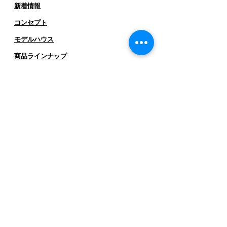
新着情報
コンセプト
​​モデルハウス
商品ラインナップ
-
Olive［オリーブ］
-
Holidays［ホリデイズ］
- ​
Clover［クローバー］
-
TreeHouse［ツリーハウス］
ワークス
- 作品・お客様インタビュー
-
お客様の声
SH087
SH001
SH024
SH071
SH088
SH002
SH026
SH072
SH089
SH003
SH035