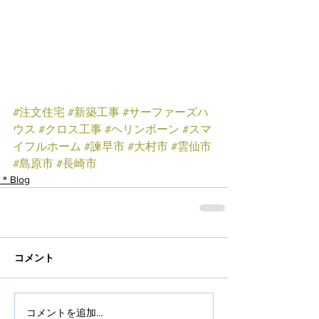
#注文住宅
#新築工事
#サーファーズハ
ウス
#クロス工事
#ヘリンボーン
#スマ
イフルホーム
#諫早市
#大村市
#雲仙市
#島原市
#長崎市
＊Blog
コメント
コメントを追加…