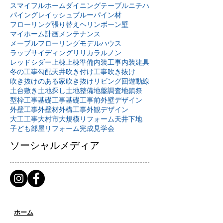
スマイフルホーム
ダイニングテーブル
ニチハ
パイングレイッシュブルー
パイン材
フローリング張り替え
ヘリンボーン壁
マイホーム計画
メンテナンス
メープルフローリング
モデルハウス
ラップサイディング
リリカラ
ルノン
レッドシダー
上棟
上棟準備
内装工事
内装建具
冬の工事
勾配天井
吹き付け工事
吹き抜け
吹き抜けのある家
吹き抜けリビング
回遊動線
土台敷き
土地探し
土地整備
地盤調査
地鎮祭
型枠工事
基礎工事
基礎工事前
外壁デザイン
外壁工事
外壁材
外構工事
外観デザイン
大工工事
大村市
大規模リフォーム
天井下地
子ども部屋リフォーム
完成見学会
ソーシャルメディア
ホーム