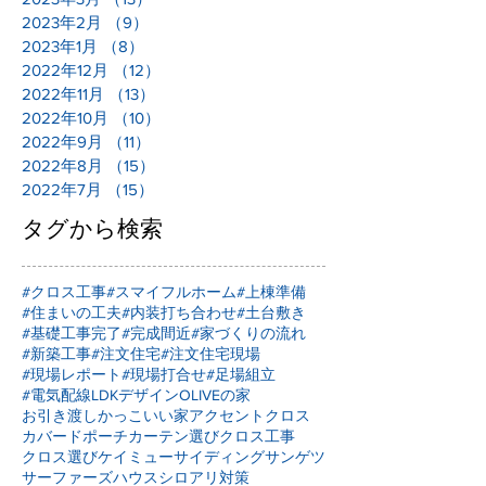
2023年2月
（9）
9件の記事
2023年1月
（8）
8件の記事
2022年12月
（12）
12件の記事
2022年11月
（13）
13件の記事
2022年10月
（10）
10件の記事
2022年9月
（11）
11件の記事
2022年8月
（15）
15件の記事
2022年7月
（15）
15件の記事
タグから検索
#クロス工事
#スマイフルホーム
#上棟準備
#住まいの工夫
#内装打ち合わせ
#土台敷き
#基礎工事完了
#完成間近
#家づくりの流れ
#新築工事
#注文住宅
#注文住宅現場
#現場レポート
#現場打合せ
#足場組立
#電気配線
LDKデザイン
OLIVEの家
お引き渡し
かっこいい家
アクセントクロス
カバードポーチ
カーテン選び
クロス工事
クロス選び
ケイミュー
サイディング
サンゲツ
サーファーズハウス
シロアリ対策