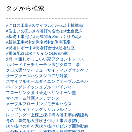
タグから検索
#クロス工事
#スマイフルホーム
#上棟準備
#住まいの工夫
#内装打ち合わせ
#土台敷き
#基礎工事完了
#完成間近
#家づくりの流れ
#新築工事
#注文住宅
#注文住宅現場
#現場レポート
#現場打合せ
#足場組立
#電気配線
LDKデザイン
OLIVEの家
お引き渡し
かっこいい家
アクセントクロス
カバードポーチ
カーテン選び
クロス工事
クロス選び
ケイミュー
サイディング
サンゲツ
サーファーズハウス
シロアリ対策
スマイフルホーム
ダイニングテーブル
ニチハ
パイングレイッシュブルー
パイン材
フローリング張り替え
ヘリンボーン壁
マイホーム計画
メンテナンス
メープルフローリング
モデルハウス
ラップサイディング
リリカラ
ルノン
レッドシダー
上棟
上棟準備
内装工事
内装建具
冬の工事
勾配天井
吹き付け工事
吹き抜け
吹き抜けのある家
吹き抜けリビング
回遊動線
土台敷き
土地探し
土地整備
地盤調査
地鎮祭