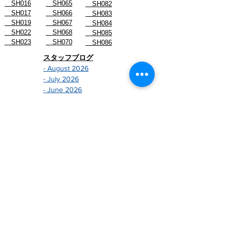
SH016
SH065
SH082
SH017
SH066
SH083
SH019
SH067
SH084
SH022
SH068
SH085
SH023
SH070
SH086
スタッフブログ
- August 2026
- July 2026
- June 2026
- May 2026
- April 2026
- March 2026
- February 2026
- January 2026
-------------------------------
- December 2024
- November 2024
- October 2024
- September 2024
- August 2024
- July 2024