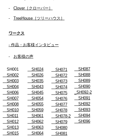
- ​
Clover［クローバー］
-
TreeHouse［ツリーハウス］
ワークス
- 作品・お客様インタビュー
-
お客様の声
SH087
SH001
SH024
SH071
SH088
SH002
SH026
SH072
SH089
SH003
SH035
SH073
SH090
SH004
SH043
SH074
_SH092-2
SH006
SH045
SH075
SH091
SH007
SH054
SH076
SH092
SH008
SH055
SH077
SH093
SH010
SH059
SH078
SH094
SH011
SH061
SH078-2
SH096
SH012
SH062
SH079
SH013
SH063
SH080
SH015
SH064
SH081