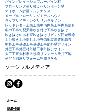
パイングレイッシュブルー
パイン材
フローリング張り替え
ヘリンボーン壁
マイホーム計画
メンテナンス
メープルフローリング
モデルハウス
ラップサイディング
リリカラ
ルノン
レッドシダー
上棟
上棟準備
内装工事
内装建具
冬の工事
勾配天井
吹き付け工事
吹き抜け
吹き抜けのある家
吹き抜けリビング
回遊動線
土台敷き
土地探し
土地整備
地盤調査
地鎮祭
型枠工事
基礎工事
基礎工事前
外壁デザイン
外壁工事
外壁材
外構工事
外観デザイン
大工工事
大村市
大規模リフォーム
天井下地
子ども部屋リフォーム
完成見学会
ソーシャルメディア
ホーム
新着情報