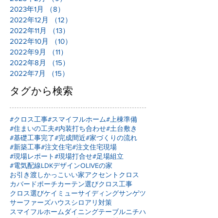
2023年1月
（8）
8件の記事
2022年12月
（12）
12件の記事
2022年11月
（13）
13件の記事
2022年10月
（10）
10件の記事
2022年9月
（11）
11件の記事
2022年8月
（15）
15件の記事
2022年7月
（15）
15件の記事
タグから検索
#クロス工事
#スマイフルホーム
#上棟準備
#住まいの工夫
#内装打ち合わせ
#土台敷き
#基礎工事完了
#完成間近
#家づくりの流れ
#新築工事
#注文住宅
#注文住宅現場
#現場レポート
#現場打合せ
#足場組立
#電気配線
LDKデザイン
OLIVEの家
お引き渡し
かっこいい家
アクセントクロス
カバードポーチ
カーテン選び
クロス工事
クロス選び
ケイミュー
サイディング
サンゲツ
サーファーズハウス
シロアリ対策
スマイフルホーム
ダイニングテーブル
ニチハ