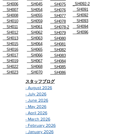
_SH092-2
SH006
SH045
SH075
SH091
SH007
SH054
SH076
SH092
SH008
SH055
SH077
SH093
SH010
SH059
SH078
SH094
SH011
SH061
SH078-2
SH096
SH012
SH062
SH079
SH013
SH063
SH080
SH015
SH064
SH081
SH016
SH065
SH082
SH017
SH066
SH083
SH019
SH067
SH084
SH022
SH068
SH085
SH023
SH070
SH086
スタッフブログ
- August 2026
- July 2026
- June 2026
- May 2026
- April 2026
- March 2026
- February 2026
- January 2026