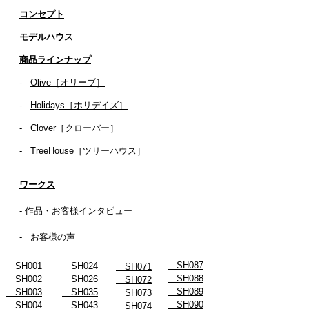
コンセプト
​​モデルハウス
商品ラインナップ
-
Olive［オリーブ］
-
Holidays［ホリデイズ］
- ​
Clover［クローバー］
-
TreeHouse［ツリーハウス］
ワークス
- 作品・お客様インタビュー
-
お客様の声
SH087
SH001
SH024
SH071
SH088
SH002
SH026
SH072
SH089
SH003
SH035
SH073
SH090
SH004
SH043
SH074