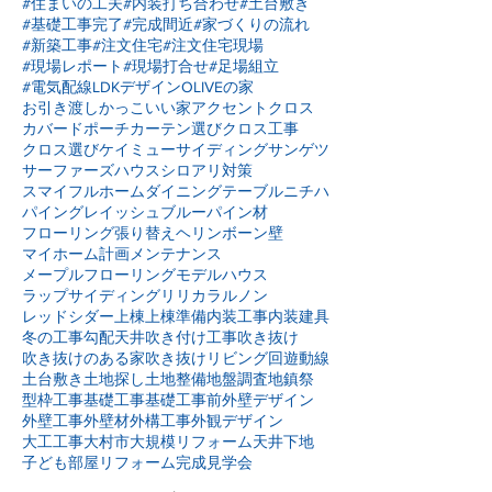
#住まいの工夫
#内装打ち合わせ
#土台敷き
#基礎工事完了
#完成間近
#家づくりの流れ
#新築工事
#注文住宅
#注文住宅現場
#現場レポート
#現場打合せ
#足場組立
#電気配線
LDKデザイン
OLIVEの家
お引き渡し
かっこいい家
アクセントクロス
カバードポーチ
カーテン選び
クロス工事
クロス選び
ケイミュー
サイディング
サンゲツ
サーファーズハウス
シロアリ対策
スマイフルホーム
ダイニングテーブル
ニチハ
パイングレイッシュブルー
パイン材
フローリング張り替え
ヘリンボーン壁
マイホーム計画
メンテナンス
メープルフローリング
モデルハウス
ラップサイディング
リリカラ
ルノン
レッドシダー
上棟
上棟準備
内装工事
内装建具
冬の工事
勾配天井
吹き付け工事
吹き抜け
吹き抜けのある家
吹き抜けリビング
回遊動線
土台敷き
土地探し
土地整備
地盤調査
地鎮祭
型枠工事
基礎工事
基礎工事前
外壁デザイン
外壁工事
外壁材
外構工事
外観デザイン
大工工事
大村市
大規模リフォーム
天井下地
子ども部屋リフォーム
完成見学会