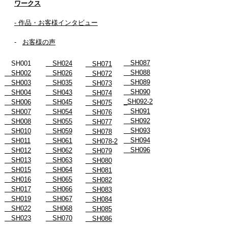
ワークス
- 作品・お客様インタビュー
-
お客様の声
SH087
SH001
SH024
SH071
SH088
SH002
SH026
SH072
SH089
SH003
SH035
SH073
SH090
SH004
SH043
SH074
_SH092-2
SH006
SH045
SH075
SH091
SH007
SH054
SH076
SH092
SH008
SH055
SH077
SH093
SH010
SH059
SH078
SH094
SH011
SH061
SH078-2
SH096
SH012
SH062
SH079
SH013
SH063
SH080
SH015
SH064
SH081
SH016
SH065
SH082
SH017
SH066
SH083
SH019
SH067
SH084
SH022
SH068
SH085
SH023
SH070
SH086