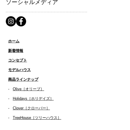
ソーシャルメディア
ホーム
新着情報
コンセプト
​​モデルハウス
商品ラインナップ
-
Olive［オリーブ］
-
Holidays［ホリデイズ］
- ​
Clover［クローバー］
-
TreeHouse［ツリーハウス］