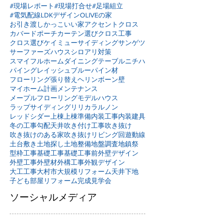
#現場レポート
#現場打合せ
#足場組立
#電気配線
LDKデザイン
OLIVEの家
お引き渡し
かっこいい家
アクセントクロス
カバードポーチ
カーテン選び
クロス工事
クロス選び
ケイミュー
サイディング
サンゲツ
サーファーズハウス
シロアリ対策
スマイフルホーム
ダイニングテーブル
ニチハ
パイングレイッシュブルー
パイン材
フローリング張り替え
ヘリンボーン壁
マイホーム計画
メンテナンス
メープルフローリング
モデルハウス
ラップサイディング
リリカラ
ルノン
レッドシダー
上棟
上棟準備
内装工事
内装建具
冬の工事
勾配天井
吹き付け工事
吹き抜け
吹き抜けのある家
吹き抜けリビング
回遊動線
土台敷き
土地探し
土地整備
地盤調査
地鎮祭
型枠工事
基礎工事
基礎工事前
外壁デザイン
外壁工事
外壁材
外構工事
外観デザイン
大工工事
大村市
大規模リフォーム
天井下地
子ども部屋リフォーム
完成見学会
ソーシャルメディア