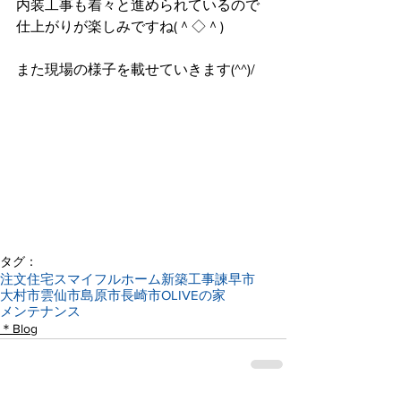
内装工事も着々と進められているので
仕上がりが楽しみですね(＾◇＾)
また現場の様子を載せていきます(^^)/
タグ：
注文住宅
スマイフルホーム
新築工事
諫早市
大村市
雲仙市
島原市
長崎市
OLIVEの家
メンテナンス
＊Blog