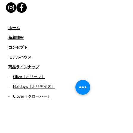
ホーム
新着情報
コンセプト
​​モデルハウス
商品ラインナップ
-
Olive［オリーブ］
-
Holidays［ホリデイズ］
- ​
Clover［クローバー］
-
TreeHouse［ツリーハウス］
ワークス
- 作品・お客様インタビュー