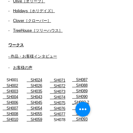
-
Olive［オリーブ］
-
Holidays［ホリデイズ］
- ​
Clover［クローバー］
-
TreeHouse［ツリーハウス］
ワークス
- 作品・お客様インタビュー
-
お客様の声
SH087
SH001
SH024
SH071
SH088
SH002
SH026
SH072
SH089
SH003
SH035
SH073
SH090
SH004
SH043
SH074
_SH092-2
SH006
SH045
SH075
SH091
SH007
SH054
SH076
SH092
SH008
SH055
SH077
SH093
SH010
SH059
SH078
SH094
SH011
SH061
SH078-2
SH096
SH012
SH062
SH079