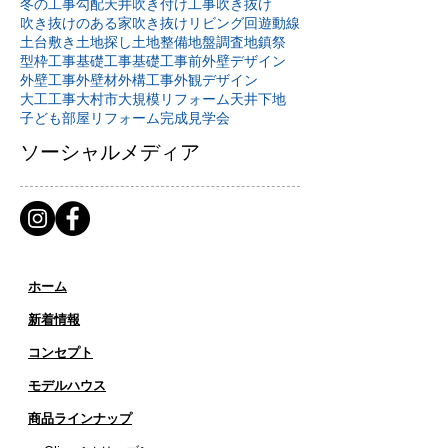
冬の工事
勾配天井
吹き付け工事
吹き抜け
吹き抜けのある家
吹き抜けリビング
回遊動線
土台敷き
土地探し
土地整備
地盤調査
地鎮祭
型枠工事
基礎工事
基礎工事前
外壁デザイン
外壁工事
外壁材
外構工事
外観デザイン
大工工事
大村市
大規模リフォーム
天井下地
子ども部屋リフォーム
完成見学会
ソーシャルメディア
ホーム
新着情報
コンセプト
​​モデルハウス
商品ラインナップ