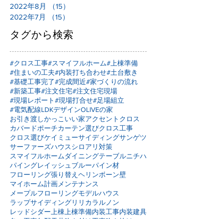
2022年8月
（15）
15件の記事
2022年7月
（15）
15件の記事
タグから検索
#クロス工事
#スマイフルホーム
#上棟準備
#住まいの工夫
#内装打ち合わせ
#土台敷き
#基礎工事完了
#完成間近
#家づくりの流れ
#新築工事
#注文住宅
#注文住宅現場
#現場レポート
#現場打合せ
#足場組立
#電気配線
LDKデザイン
OLIVEの家
お引き渡し
かっこいい家
アクセントクロス
カバードポーチ
カーテン選び
クロス工事
クロス選び
ケイミュー
サイディング
サンゲツ
サーファーズハウス
シロアリ対策
スマイフルホーム
ダイニングテーブル
ニチハ
パイングレイッシュブルー
パイン材
フローリング張り替え
ヘリンボーン壁
マイホーム計画
メンテナンス
メープルフローリング
モデルハウス
ラップサイディング
リリカラ
ルノン
レッドシダー
上棟
上棟準備
内装工事
内装建具