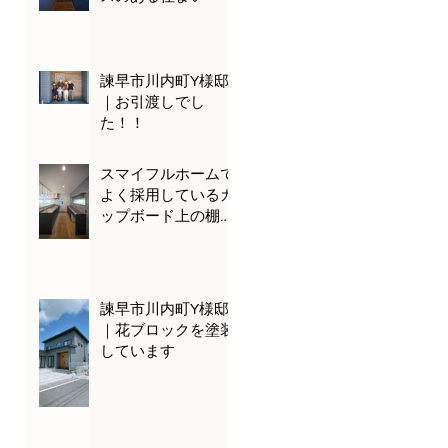
諫早市川内町Y様邸
｜お引渡しでし
た！！
スマイフルホームで
よく採用しているカ
ップボード上の棚を
ご紹介！
諫早市川内町Y様邸
｜花ブロックを塗装
しています