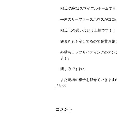
I様邸の家はスマイフルホームで言う「
平屋のサーファーズハウスがココに
I様邸は今週いよいよ上棟です！！
餅まきも予定してるので是非お越し
外壁もラップサイディングのアン
ます。
楽しみですね♪
また現場の様子を載せていきます(^^
＊Blog
コメント