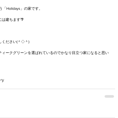
Holidays」の家です。
は建ちます🌴
ください(＾◇＾)
ティークグリーンを選ばれているのでかなり目立つ家になると思い
)/