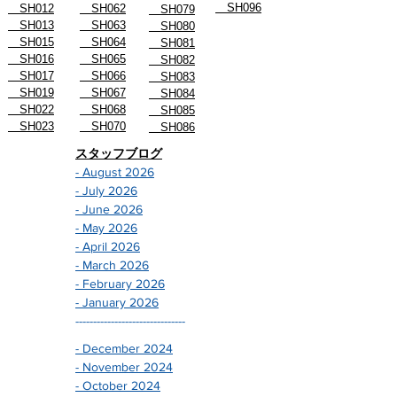
SH096
SH012
SH062
SH079
SH013
SH063
SH080
SH015
SH064
SH081
SH016
SH065
SH082
SH017
SH066
SH083
SH019
SH067
SH084
SH022
SH068
SH085
SH023
SH070
SH086
スタッフブログ
- August 2026
- July 2026
- June 2026
- May 2026
- April 2026
- March 2026
- February 2026
- January 2026
-------------------------------
- December 2024
- November 2024
- October 2024