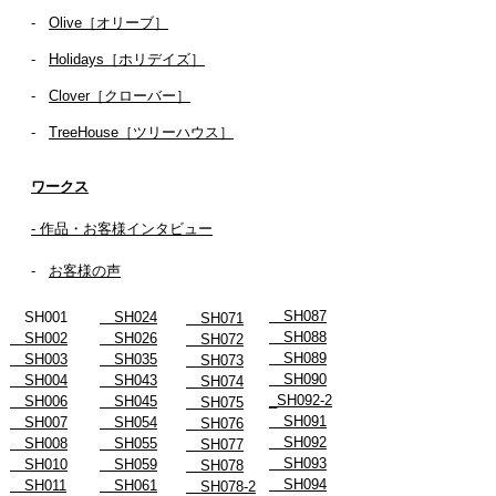
-
Olive［オリーブ］
-
Holidays［ホリデイズ］
- ​
Clover［クローバー］
-
TreeHouse［ツリーハウス］
ワークス
- 作品・お客様インタビュー
-
お客様の声
SH087
SH001
SH024
SH071
SH088
SH002
SH026
SH072
SH089
SH003
SH035
SH073
SH090
SH004
SH043
SH074
_SH092-2
SH006
SH045
SH075
SH091
SH007
SH054
SH076
SH092
SH008
SH055
SH077
SH093
SH010
SH059
SH078
SH094
SH011
SH061
SH078-2