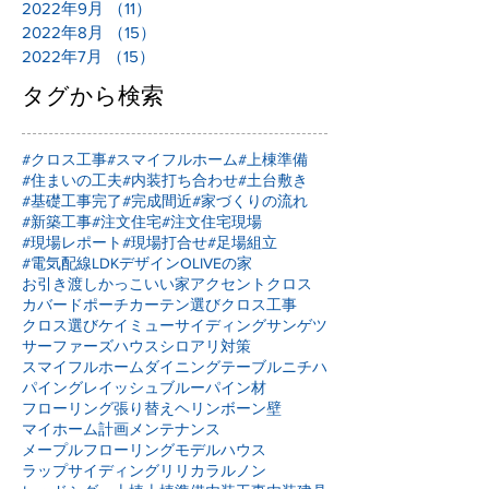
2022年9月
（11）
11件の記事
2022年8月
（15）
15件の記事
2022年7月
（15）
15件の記事
タグから検索
#クロス工事
#スマイフルホーム
#上棟準備
#住まいの工夫
#内装打ち合わせ
#土台敷き
#基礎工事完了
#完成間近
#家づくりの流れ
#新築工事
#注文住宅
#注文住宅現場
#現場レポート
#現場打合せ
#足場組立
#電気配線
LDKデザイン
OLIVEの家
お引き渡し
かっこいい家
アクセントクロス
カバードポーチ
カーテン選び
クロス工事
クロス選び
ケイミュー
サイディング
サンゲツ
サーファーズハウス
シロアリ対策
スマイフルホーム
ダイニングテーブル
ニチハ
パイングレイッシュブルー
パイン材
フローリング張り替え
ヘリンボーン壁
マイホーム計画
メンテナンス
メープルフローリング
モデルハウス
ラップサイディング
リリカラ
ルノン