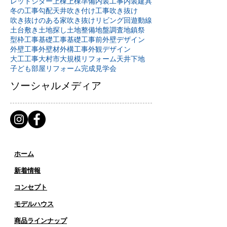
レッドシダー
上棟
上棟準備
内装工事
内装建具
冬の工事
勾配天井
吹き付け工事
吹き抜け
吹き抜けのある家
吹き抜けリビング
回遊動線
土台敷き
土地探し
土地整備
地盤調査
地鎮祭
型枠工事
基礎工事
基礎工事前
外壁デザイン
外壁工事
外壁材
外構工事
外観デザイン
大工工事
大村市
大規模リフォーム
天井下地
子ども部屋リフォーム
完成見学会
ソーシャルメディア
ホーム
新着情報
コンセプト
​​モデルハウス
商品ラインナップ