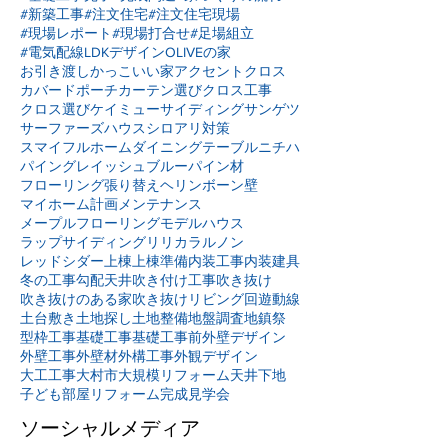
#新築工事
#注文住宅
#注文住宅現場
#現場レポート
#現場打合せ
#足場組立
#電気配線
LDKデザイン
OLIVEの家
お引き渡し
かっこいい家
アクセントクロス
カバードポーチ
カーテン選び
クロス工事
クロス選び
ケイミュー
サイディング
サンゲツ
サーファーズハウス
シロアリ対策
スマイフルホーム
ダイニングテーブル
ニチハ
パイングレイッシュブルー
パイン材
フローリング張り替え
ヘリンボーン壁
マイホーム計画
メンテナンス
メープルフローリング
モデルハウス
ラップサイディング
リリカラ
ルノン
レッドシダー
上棟
上棟準備
内装工事
内装建具
冬の工事
勾配天井
吹き付け工事
吹き抜け
吹き抜けのある家
吹き抜けリビング
回遊動線
土台敷き
土地探し
土地整備
地盤調査
地鎮祭
型枠工事
基礎工事
基礎工事前
外壁デザイン
外壁工事
外壁材
外構工事
外観デザイン
大工工事
大村市
大規模リフォーム
天井下地
子ども部屋リフォーム
完成見学会
ソーシャルメディア