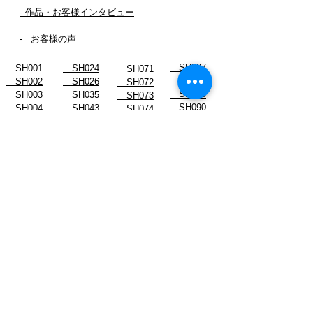
- 作品・お客様インタビュー
-
お客様の声
SH087
SH001
SH024
SH071
SH088
SH002
SH026
SH072
SH089
SH003
SH035
SH073
SH090
SH004
SH043
SH074
_SH092-2
SH006
SH045
SH075
SH091
SH007
SH054
SH076
SH092
SH008
SH055
SH077
SH093
SH010
SH059
SH078
SH094
SH011
SH061
SH078-2
SH096
SH012
SH062
SH079
SH013
SH063
SH080
SH015
SH064
SH081
SH016
SH065
SH082
SH017
SH066
SH083
SH019
SH067
SH084
SH022
SH068
SH085
SH023
SH070
SH086
スタッフブログ