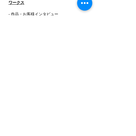
ワークス
- 作品・お客様インタビュー
-
お客様の声
SH087
SH001
SH024
SH071
SH088
SH002
SH026
SH072
SH089
SH003
SH035
SH073
SH090
SH004
SH043
SH074
_SH092-2
SH006
SH045
SH075
SH091
SH007
SH054
SH076
SH092
SH008
SH055
SH077
SH093
SH010
SH059
SH078
SH094
SH011
SH061
SH078-2
SH096
SH012
SH062
SH079
SH013
SH063
SH080
SH015
SH064
SH081
SH016
SH065
SH082
SH017
SH066
SH083
SH019
SH067
SH084
SH022
SH068
SH085
SH023
SH070
SH086