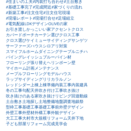
#住まいの工夫
#内装打ち合わせ
#土台敷き
#基礎工事完了
#完成間近
#家づくりの流れ
#新築工事
#注文住宅
#注文住宅現場
#現場レポート
#現場打合せ
#足場組立
#電気配線
LDKデザイン
OLIVEの家
お引き渡し
かっこいい家
アクセントクロス
カバードポーチ
カーテン選び
クロス工事
クロス選び
ケイミュー
サイディング
サンゲツ
サーファーズハウス
シロアリ対策
スマイフルホーム
ダイニングテーブル
ニチハ
パイングレイッシュブルー
パイン材
フローリング張り替え
ヘリンボーン壁
マイホーム計画
メンテナンス
メープルフローリング
モデルハウス
ラップサイディング
リリカラ
ルノン
レッドシダー
上棟
上棟準備
内装工事
内装建具
冬の工事
勾配天井
吹き付け工事
吹き抜け
吹き抜けのある家
吹き抜けリビング
回遊動線
土台敷き
土地探し
土地整備
地盤調査
地鎮祭
型枠工事
基礎工事
基礎工事前
外壁デザイン
外壁工事
外壁材
外構工事
外観デザイン
大工工事
大村市
大規模リフォーム
天井下地
子ども部屋リフォーム
完成見学会